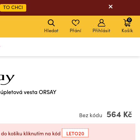
TO CHCI
0
Hledat
Přání
Přihlásit
Košík
y
 úpletová vesta ORSAY
564 Kč
Bez kódu
LETO20
 do košíku kliknutím na kód