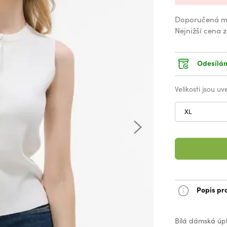
Doporučená m
Nejnižší cena 
Odesílám
Velikosti jsou u
XL
Popis pr
Bílá dámská úpl