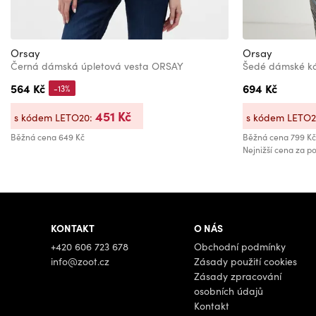
Orsay
Orsay
Černá dámská úpletová vesta ORSAY
Šedé dámské k
564 Kč
694 Kč
-13%
451 Kč
s kódem LETO20:
s kódem LETO
Běžná cena
649 Kč
Běžná cena
799 Kč
Nejnižší cena za po
KONTAKT
O NÁS
+420 606 723 678
Obchodní podmínky
info@zoot.cz
Zásady použití cookies
Zásady zpracování
osobních údajů
Kontakt