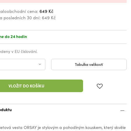
aloobchodní cena:
649 Kč
za posledních 30 dní:
649 Kč
e do 24 hodin
vedeny v EU číslování.
Tabulka velikostí
VLOŽIT DO KOŠÍKU
oduktu
etová vesta ORSAY je stylovým a pohodlným kouskem, který skvěle