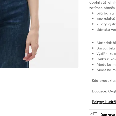
doplní váš letní
zatímco příměs e
bílá barva
bez rukávů
kulatý výstř
dámská ve
Materiál: h
Barva: bílá
Výstřih: kul
Délka ruká
Modelka mě
Modelka má
Kód produktu:
Dovozce: O-glo
Pokyny k údrž
Doprava