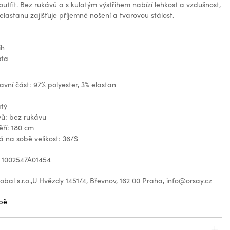
 outfit. Bez rukávů a s kulatým výstřihem nabízí lehkost a vzdušnost,
lastanu zajišťuje příjemné nošení a tvarovou stálost.
ih
sta
lavní část: 97% polyester, 3% elastan
atý
vů: bez rukávu
ří: 180 cm
 na sobě velikost: 36/S
 1002547A01454
bal s.r.o.,U Hvězdy 1451/4, Břevnov, 162 00 Praha, info@orsay.cz
bě