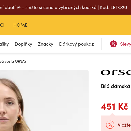
ní obutí ☀ - snižte si cenu u vybraných kousků | Kód: LETO20
CI
HOME
ašky
Doplňky
Značky
Dárkový poukaz
Slev
ová vesta ORSAY
Bílá dámská
451 Kč
Vložte