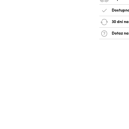
Dostupno
30 dní na
Dotaz na