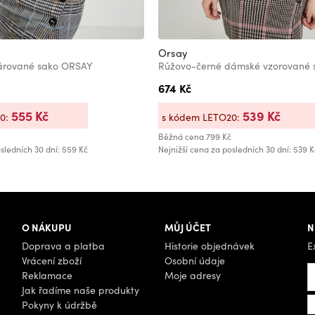
Orsay
árované sako ORSAY
Růžovo-černé dámské vzorované
674 Kč
555 Kč
539 Kč
20:
s kódem LETO20:
Běžná cena
799 Kč
sledních 30 dní: 559 Kč
Nejnižší cena za posledních 30 dní: 539 K
O NÁKUPU
MŮJ ÚČET
N
Doprava a platba
Historie objednávek
E
Vrácení zboží
Osobní údaje
Reklamace
Moje adresy
Jak řadíme naše produkty
Pokyny k údržbě