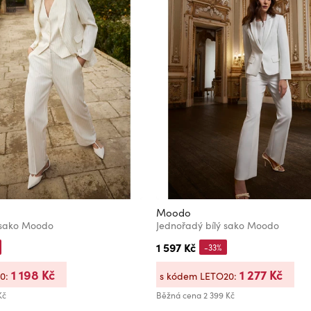
Moodo
 sako Moodo
Jednořadý bílý sako Moodo
1 597 Kč
-33%
1 198 Kč
1 277 Kč
20:
s kódem LETO20:
Kč
Běžná cena
2 399 Kč