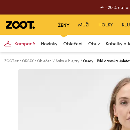
☀ –20 % na let
ŽENY
MUŽI
HOLKY
KLU
Kampaně
Novinky
Oblečení
Obuv
Kabelky a t
ZOOT.cz
ORSAY
Oblečení
Saka a blejzry
Orsay - Bílá dámská úplet