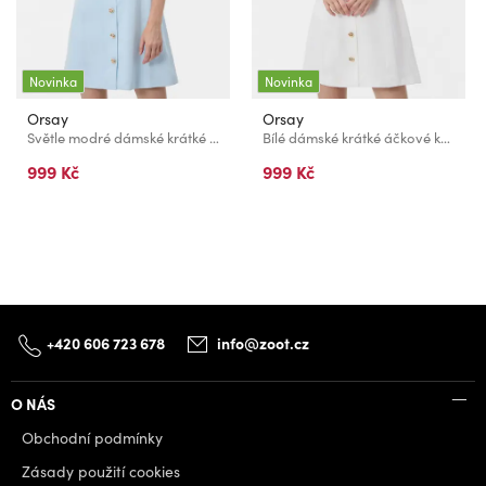
Novinka
Novinka
Orsay
Orsay
Světle modré dámské krátké áčkové košilové šaty na ramínka ORSAY
Bílé dámské krátké áčkové košilové šaty na ramínka ORSAY
999 Kč
999 Kč
+420 606 723 678
info@zoot.cz
O NÁS
Obchodní podmínky
Zásady použití cookies