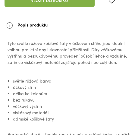
VLOŽIT DO KOŠÍKU
Popis produktu
Tyto světle růžové košilové šaty v áčkovém střihu jsou ideální
volbou pro letní dny i slavnostní příležitosti. Díky véčkovému
výstřihu a bezrukávovému provedení působí lehce a vzdušně,
zatímco viskózový materiál zajišťuje pohodlí po celý den.
světle růžová barva
áčkový střih
délka ke kolenům
bez rukávu
véčkový výstřih
viskózový materiál
dámské košilové šaty
Partnerské zboží - Tenhle kousek u nás prodává jeden z našich