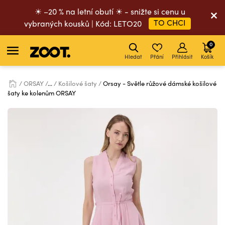
☀ –20 % na letní obutí ☀ - snižte si cenu u
TO CHCI
vybraných kousků | Kód: LETO20
0
Hledat
Přání
Přihlásit
Košík
ORSAY
...
Košilové šaty
Orsay - Světle růžové dámské košilové
šaty ke kolenům ORSAY