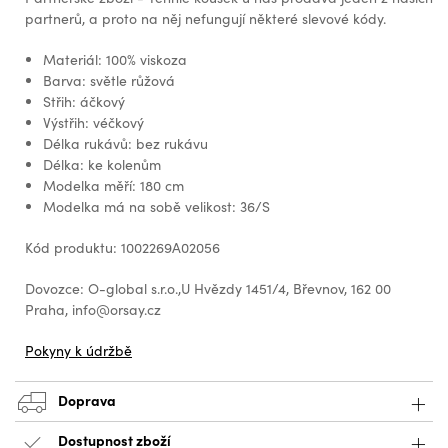
partnerů, a proto na něj nefungují některé slevové kódy.
Materiál: 100% viskoza
Barva: světle růžová
Střih: áčkový
Výstřih: véčkový
Délka rukávů: bez rukávu
Délka: ke kolenům
Modelka měří: 180 cm
Modelka má na sobě velikost: 36/S
Kód produktu: 1002269A02056
Dovozce: O-global s.r.o.,U Hvězdy 1451/4, Břevnov, 162 00
Praha, info@orsay.cz
Pokyny k údržbě
Doprava
Dostupnost zboží