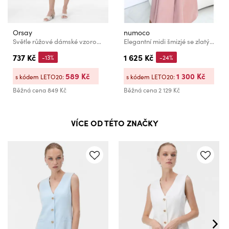
Orsay
numoco
Světle růžové dámské vzorované košilové šaty ke kolenům ORSAY
Elegantní midi šmizjé se zlatými knoflíky a páskem - pudrová růžová
737 Kč
1 625 Kč
-13%
-24%
589 Kč
1 300 Kč
s kódem LETO20:
s kódem LETO20:
Běžná cena
849 Kč
Běžná cena
2 129 Kč
VÍCE OD TÉTO ZNAČKY