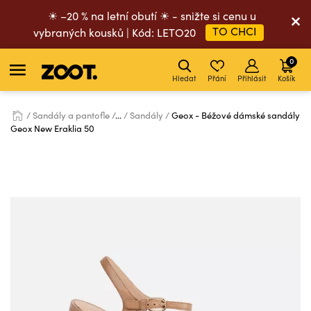
☀ –20 % na letní obutí ☀ - snižte si cenu u
TO CHCI
vybraných kousků | Kód: LETO20
0
Hledat
Přání
Přihlásit
Košík
Sandály a pantofle
...
Sandály
Geox - Béžové dámské sandály
Geox New Eraklia 50