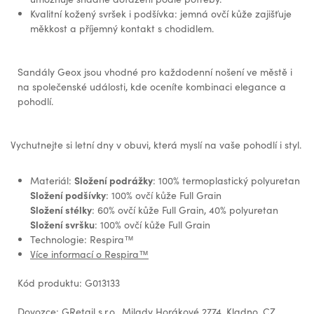
Kvalitní kožený svršek i podšívka: jemná ovčí kůže zajišťuje
měkkost a příjemný kontakt s chodidlem.
Sandály Geox jsou vhodné pro každodenní nošení ve městě i
na společenské události, kde oceníte kombinaci elegance a
pohodlí.
Vychutnejte si letní dny v obuvi, která myslí na vaše pohodlí i styl.
Složení podrážky
Materiál:
: 100% termoplastický polyuretan
Složení podšívky
: 100% ovčí kůže Full Grain
Složení stélky
: 60% ovčí kůže Full Grain, 40% polyuretan
Složení svršku
: 100% ovčí kůže Full Grain
Technologie: Respira™
Více informací o Respira™
Kód produktu: G013133
Dovozce: GRetail s.r.o., Milady Horákové 2774, Kladno, CZ,