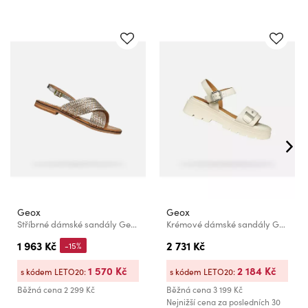
Geox
Geox
Stříbrné dámské sandály Geox Maddalusiac
Krémové dámské sandály Geox Adacter S B
1 963 Kč
2 731 Kč
-15%
1 570 Kč
2 184 Kč
s kódem LETO20:
s kódem LETO20:
Běžná cena
2 299 Kč
Běžná cena
3 199 Kč
Nejnižší cena za posledních 30