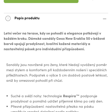
Popis produktu
Letní večer na terase, kdy se pohodlí a elegance potkávají v
každém kroku. Dámské sandály Geox New Eraklia 50 v béžové
barvě spojují prodyšnost, kvalitní kožené materiály a
nastavitelný pásek pro individuální přizpůsobení.
Sandály jsou navržené pro ženy, které hledají vyvážený poměr
mezi stylem a komfortem při každodenním nošení i speciálních
příležitostech. Podpatek o výšce 5 cm dodává postavě lehkost,
aniž by omezoval pohodlí při chůzi.
Respira™
Suché a svěží nohy: technologie
podporuje
prodyšnost a pomáhá udržet příjemné klima po celý den.
Přesné přizpůsobení: nastavitelná přezka na pásku
umožňuje snadné dotažení podle potřeby.