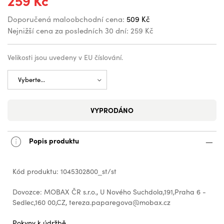
259 Kč
Doporučená maloobchodní cena:
509 Kč
Nejnižší cena za posledních 30 dní:
259 Kč
Velikosti jsou uvedeny v EU číslování.
VYPRODÁNO
Popis produktu
Kód produktu: 1045302800_st/st
Dovozce: MOBAX ČR s.r.o., U Nového Suchdola,191,Praha 6 -
Sedlec,160 00,CZ, tereza.paparegova@mobax.cz
Pokyny k údržbě