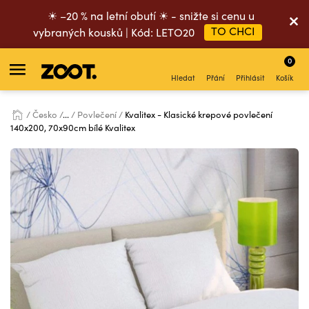
☀ –20 % na letní obutí ☀ - snižte si cenu u
TO CHCI
vybraných kousků | Kód: LETO20
0
Hledat
Přání
Přihlásit
Košík
Česko
...
Povlečení
Kvalitex - Klasické krepové povlečení
140x200, 70x90cm bílé Kvalitex