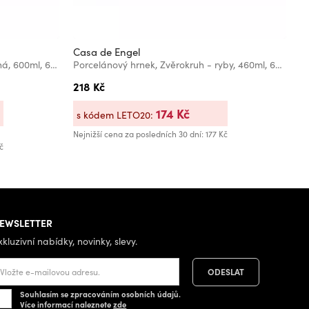
Casa de Engel
C
Keramický hrnek - krémová/červená, 600ml, 6/24
Porcelánový hrnek, Zvěrokruh - ryby, 460ml, 6/36
P
218 Kč
3
174 Kč
s kódem LETO20:
s
Nejnižší cena za posledních 30 dní: 177 Kč
Bě
č
Ne
EWSLETTER
xkluzivní nabídky, novinky, slevy.
Souhlasím se zpracováním osobních údajů.
Více informací naleznete
zde