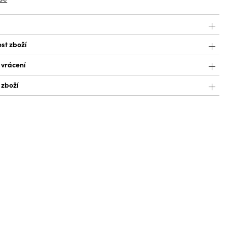
st zboží
 vrácení
 zboží