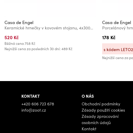
Casa de Engel
Casa de Engel
Keramické hrnečky v kovovém stojanu, 4x300ml, 1/9
Porcelánový hrn
520 Kč
178 Kč
Běžná cena
758 Kč
Nejnižší cena za posledních 30 dní: 489 Kč
s kódem LETO
Nejnižší cena za po
KONTAKT
O NÁS
+420 606 723 678
Obchodní podmínky
info@zoot.cz
Zásady použití cookies
Zásady zpracování
osobních údajů
Kontakt