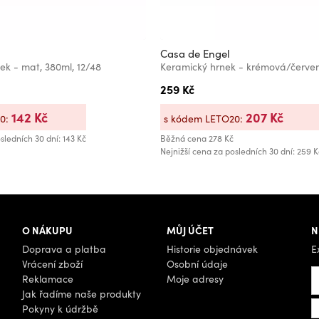
Casa de Engel
ek - mat, 380ml, 12/48
259 Kč
142 Kč
207 Kč
20:
s kódem LETO20:
sledních 30 dní: 143 Kč
Běžná cena
278 Kč
Nejnižší cena za posledních 30 dní: 259 K
O NÁKUPU
MŮJ ÚČET
N
Doprava a platba
Historie objednávek
E
Vrácení zboží
Osobní údaje
Reklamace
Moje adresy
Jak řadíme naše produkty
Pokyny k údržbě