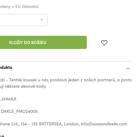
vedeny v EU číslování.
VLOŽIT DO KOŠÍKU
oduktu
oží - Tenhle kousek u nás prodává jeden z našich partnerů, a proto
jí některé slevové kódy.
,2x9x8,8
: DAKLS_FMO24005
Stone Ltd., 134 - 135 BATTERSEA, London, info@sassandbelle.com
bě