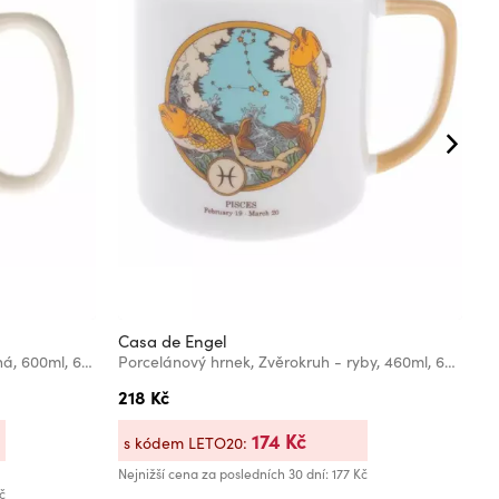
Casa de Engel
C
Keramický hrnek - krémová/červená, 600ml, 6/24
Porcelánový hrnek, Zvěrokruh - ryby, 460ml, 6/36
P
218 Kč
3
174 Kč
s kódem LETO20:
s
Nejnižší cena za posledních 30 dní: 177 Kč
Bě
č
Ne