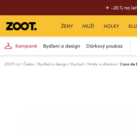
☀ –20 % na let
ŽENY
MUŽI
HOLKY
KLU
Kampaně
Bydlení a design
Dárkový poukaz
ZOOT.cz
Česko
Bydlení a design
Kuchyň
Hrnky a sklenice
Casa de E