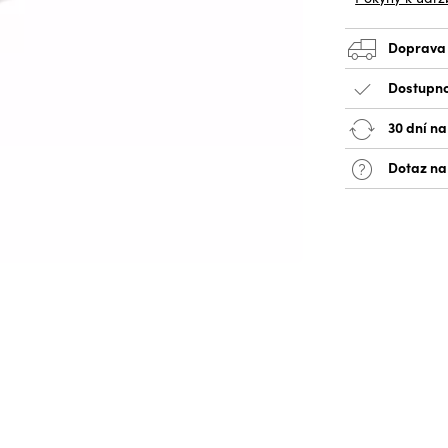
Doprava
Dostupno
30 dní na
Dotaz na