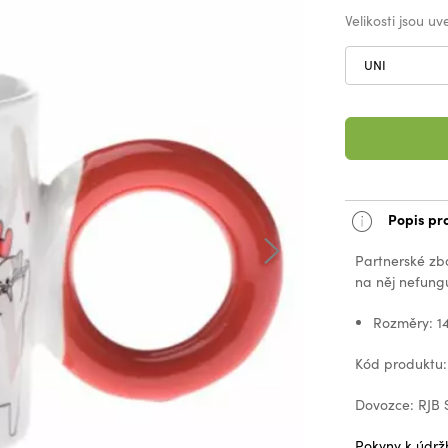
Velikosti jsou u
UNI
Popis pr
Partnerské zb
na něj nefungu
Rozměry: 14
Kód produktu
Dovozce: RJB 
Pokyny k údrž