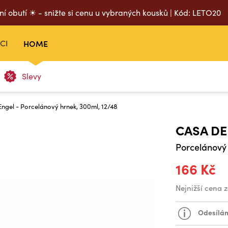
ní obutí ☀ - snižte si cenu u vybraných kousků | Kód: LETO20
CI
HOME
Slevy
ngel - Porcelánový hrnek, 300ml, 12/48
CASA DE
Porcelánový 
166 Kč
Nejnižší cena 
Odesílám