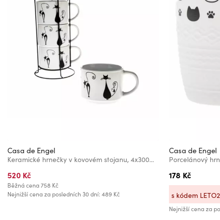
Casa de Engel
Casa de Engel
Keramické hrnečky v kovovém stojanu, 4x300ml, 1/9
Porcelánový hrn
520 Kč
178 Kč
Běžná cena
758 Kč
Nejnižší cena za posledních 30 dní: 489 Kč
s kódem LETO
Nejnižší cena za po