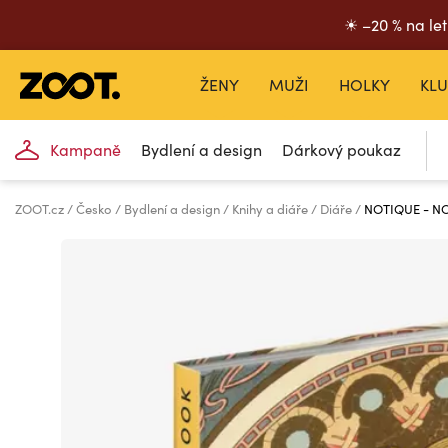
☀ –20 % na let
ŽENY
MUŽI
HOLKY
KLU
Kampaně
Bydlení a design
Dárkový poukaz
ZOOT.cz
Česko
Bydlení a design
Knihy a diáře
Diáře
NOTIQUE - NOT