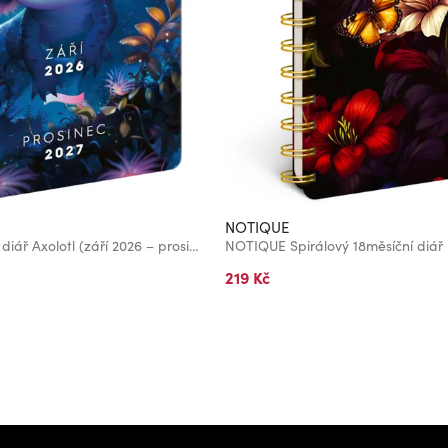
NOTIQUE
NOTIQUE Školní diář Axolotl (září 2026 – prosinec 2027), 9,8 x 14,5 cm
219 Kč