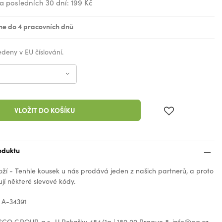
za posledních 30 dní:
199 Kč
e do 4 pracovních dnů
vedeny v EU číslování.
VLOŽIT DO KOŠÍKU
oduktu
oží - Tenhle kousek u nás prodává jeden z našich partnerů, a proto
jí některé slevové kódy.
 A-34391
CO GROUP, a.s., U Pekařky 484/1a | 180 00 Prague 8, info@pg.cz