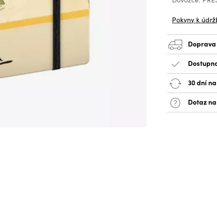
Pokyny k údrž
Doprava
Dostupno
30 dní na
Dotaz na