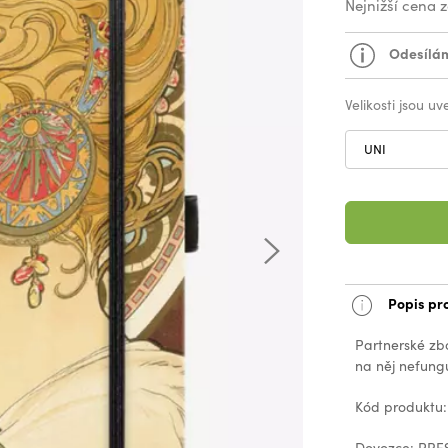
Nejnižší cena 
Odesílám
Velikosti jsou u
UNI
Popis pr
Partnerské zb
na něj nefungu
Kód produktu:
Dovozce: PRES