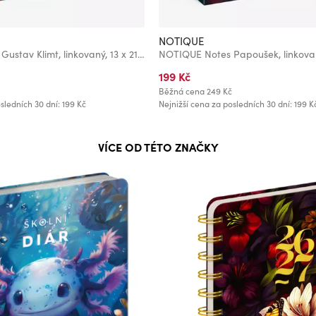
NOTIQUE
NOTIQUE Notes Gustav Klimt, linkovaný, 13 x 21 cm
NOTIQUE Notes Papoušek, linkovan
199 Kč
Běžná cena
249 Kč
sledních 30 dní: 199 Kč
Nejnižší cena za posledních 30 dní: 199 K
VÍCE OD TÉTO ZNAČKY