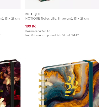
NOTIQUE
N
ý, 13 x 21 cm
NOTIQUE Notes Lilie, linkovaný, 13 x 21 cm
N
199 Kč
1
Běžná cena
249 Kč
Bě
č
Nejnižší cena za posledních 30 dní: 199 Kč
Ne