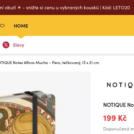
ní obutí ☀ - snižte si cenu u vybraných kousků | Kód: LETO20
CI
HOME
Slevy
IQUE Notes Alfons Mucha – Pero, tečkovaný, 13 x 21 cm
NOTIQUE Note
199 Kč
Doporučená m