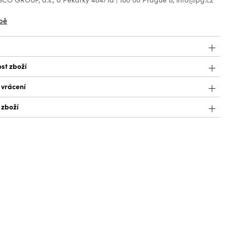
bě
st zboží
 vrácení
 zboží