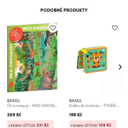
PODOBNÉ PRODUKTY
BAAGL
BAAGL
Čti a nalepuj – MEZI DINOSAURY, kniha se samolepkami
Knížka do kočárku – TYGŘÍK A KAMARÁDI
289 Kč
199 Kč
231 Kč
159 Kč
s kódem LETO20:
s kódem LETO20: