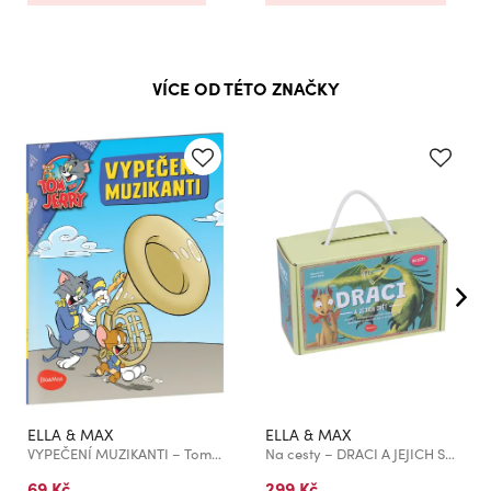
VÍCE OD TÉTO ZNAČKY
ELLA & MAX
ELLA & MAX
VYPEČENÍ MUZIKANTI – Tom a Jerry v obrázkovém příběhu
Na cesty – DRACI A JEJICH SVĚT, box: kniha a hry
69 Kč
299 Kč