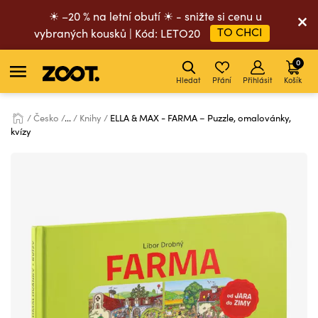
☀ –20 % na letní obutí ☀ - snižte si cenu u
TO CHCI
vybraných kousků | Kód: LETO20
0
Hledat
Přání
Přihlásit
Košík
Česko
...
Knihy
ELLA & MAX - FARMA – Puzzle, omalovánky,
kvízy