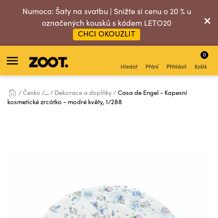
Numoco: Šaty na svatbu | Snižte si cenu o 20 % u
označených kousků s kódem LETO20
CHCI OKOUZLIT
0
Hledat
Přání
Přihlásit
Košík
Česko
...
Dekorace a doplňky
Casa de Engel - Kapesní
kosmetické zrcátko - modré květy, 1/288