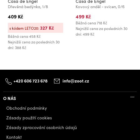
Casa de Engel
Casa de Engel
Dřevěná bedýnka, 1/8
Kovový anděl - svícen, 0/6
409 Kč
499 Kč
Běžná cena
718 Kč
327 Kč
s kódem LETO20:
Nejnižší cena za posledních 30
dní: 499 Kč
Běžná cena
458 Kč
Nejnižší cena za posledních 30
dní: 388 Kč
+420 606 723 678
info@zoot.cz
O NÁS
Obchodní podmínky
Zásady použití cookies
Zásady zpracování osobních údajů
Kontakt