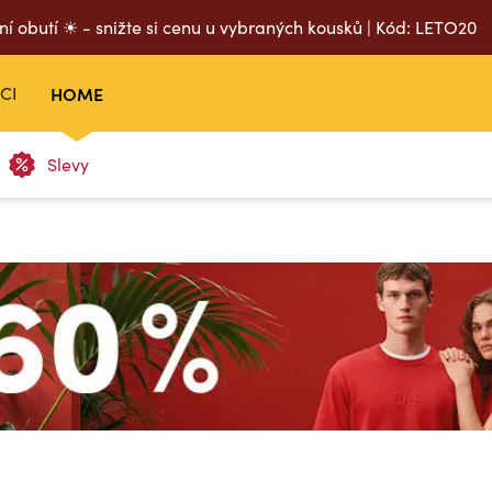
ní obutí ☀ - snižte si cenu u vybraných kousků | Kód: LETO20
CI
HOME
Slevy