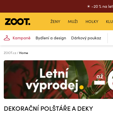
☀ –20 % na let
ŽENY
MUŽI
HOLKY
KLU
Kampaně
Bydlení a design
Dárkový poukaz
ZOOT.cz
Home
DEKORAČNÍ POLŠTÁŘE A DEKY