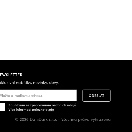
EWSLETTER
xkluzivní nabídky, novinky, slevy.
Souhlasím se zpracováním osobních údajů.
Více informací naleznete
zde
© 2026 DaniDarx s.r.o. - Všechna práva vyhrazena