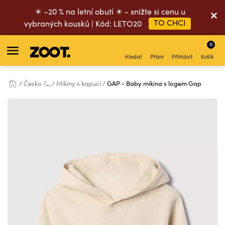
☀ –20 % na letní obutí ☀ - snižte si cenu u
TO CHCI
vybraných kousků | Kód: LETO20
0
Hledat
Přání
Přihlásit
Košík
Česko
...
Mikiny s kapucí
GAP - Baby mikina s logem Gap