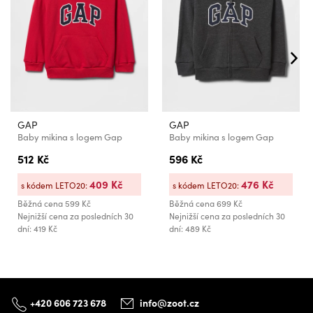
GAP
GAP
Baby mikina s logem Gap
Baby mikina s logem Gap
512 Kč
596 Kč
409 Kč
476 Kč
s kódem LETO20:
s kódem LETO20:
Běžná cena
599 Kč
Běžná cena
699 Kč
Nejnižší cena za posledních 30
Nejnižší cena za posledních 30
dní: 419 Kč
dní: 489 Kč
+420 606 723 678
info@zoot.cz