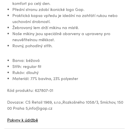
komfort po celý den.
Přední stranu zdobí ikonické logo Gap.
Praktická kapsa vpředu je ideální na zahřátí rukou nebo
uschování drobností.
Žebrovaný lem drží mikinu na místě.
Naše mikiny jsou speciálně obarveny a upraveny pro
neuvěřitelnou měkkost.
Rovný, pohodlný střih.
Barva: béžová
Střih: regular fit
Rukáv: dlouhý
Materiál: 77% bavlna, 23% polyester
Kód produktu: 627807-01
Dovozce: CS Retail 1969, s.r.o.,Rozkošného 1058/3, Smíchov, 150
00 Praha 5,info@gap.cz
Pokyny k údržbě