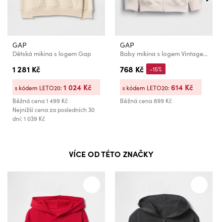
GAP
GAP
Dětská mikina s logem Gap
Baby mikina s logem VintageSoft GAP
1 281 Kč
768 Kč
-15%
1 024 Kč
614 Kč
s kódem LETO20:
s kódem LETO20:
Běžná cena
1 499 Kč
Běžná cena
899 Kč
Nejnižší cena za posledních 30
dní: 1 039 Kč
VÍCE OD TÉTO ZNAČKY