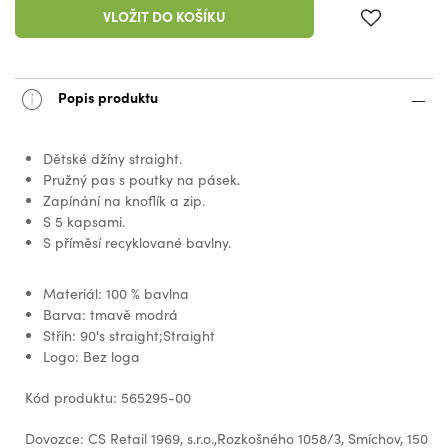
VLOŽIT DO KOŠÍKU
Popis produktu
Dětské džíny straight.
Pružný pas s poutky na pásek.
Zapínání na knoflík a zip.
S 5 kapsami.
S příměsí recyklované bavlny.
Materiál: 100 % bavlna
Barva: tmavě modrá
Střih: 90's straight;Straight
Logo: Bez loga
Kód produktu: 565295-00
Dovozce: CS Retail 1969, s.r.o.,Rozkošného 1058/3, Smíchov, 150