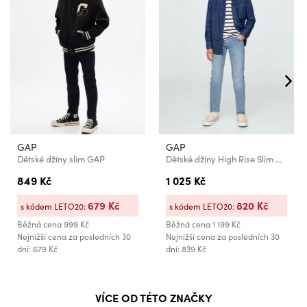
GAP
GAP
Dětské džíny slim GAP
Dětské džíny High Rise Slim GAP
849 Kč
1 025 Kč
679 Kč
820 Kč
s kódem LETO20:
s kódem LETO20:
Běžná cena
999 Kč
Běžná cena
1 199 Kč
Nejnižší cena za posledních 30
Nejnižší cena za posledních 30
dní: 679 Kč
dní: 839 Kč
VÍCE OD TÉTO ZNAČKY