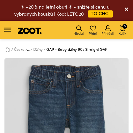
☀ –20 % na letní obutí ☀ - snižte si cenu u
TO CHCI
vybraných kousků | Kód: LETO20
0
Hledat
Přání
Přihlásit
Košík
Česko
...
Džíny
GAP - Baby džíny 90s Straight GAP