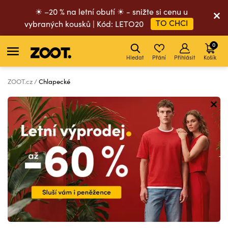
☀ –20 % na letní obutí ☀ - snižte si cenu u
TO CHCI
vybraných kousků | Kód: LETO20
0
Hledat
Přání
Přihlásit
Košík
ZOOT.cz
Chlapecké