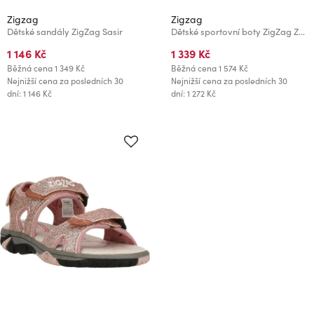
Zigzag
Zigzag
Dětské sandály ZigZag Sasir
Dětské sportovní boty ZigZag ZETES
1 146 Kč
1 339 Kč
Běžná cena
1 349 Kč
Běžná cena
1 574 Kč
Nejnižší cena za posledních 30
Nejnižší cena za posledních 30
dní: 1 146 Kč
dní: 1 272 Kč