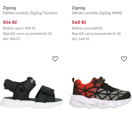
Zigzag
Zigzag
Dětské sandály ZigZag Tantalus
Dětské sandále ZigZag NAIKE
934 Kč
540 Kč
Běžná cena
1 099 Kč
Běžná cena
666 Kč
Nejnižší cena za posledních 30
Nejnižší cena za posledních 30
dní: 934 Kč
dní: 540 Kč