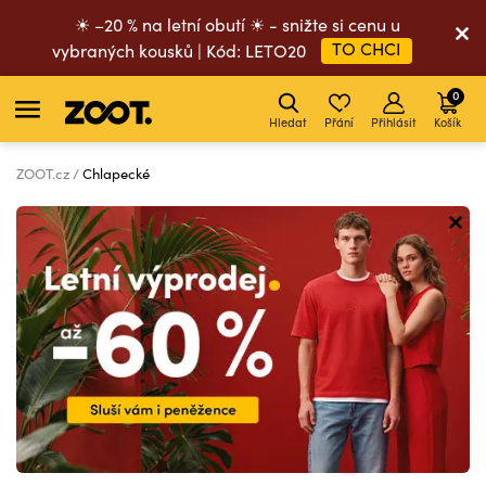
☀ –20 % na letní obutí ☀ - snižte si cenu u
TO CHCI
vybraných kousků | Kód: LETO20
0
Hledat
Přání
Přihlásit
Košík
ZOOT.cz
Chlapecké