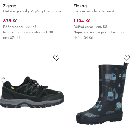
Zigzag
Zigzag
Dětské gumáky ZigZag Hurricane
Dětské sandály Torrent
875 Kč
1 104 Kč
Běžná cena
1 029 Kč
Běžná cena
1 299 Kč
Nejnižší cena za posledních 30
Nejnižší cena za posledních 30
dní: 874 Kč
dní: 1 104 Kč