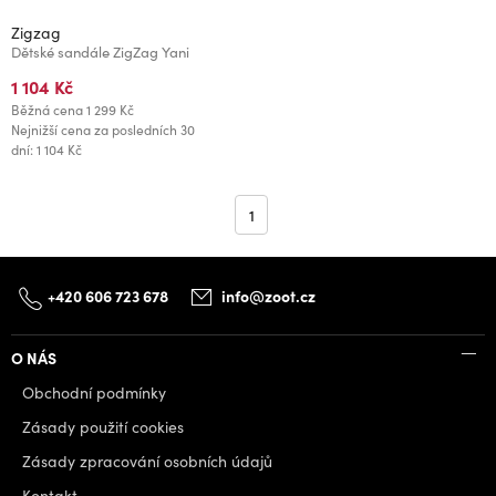
Zigzag
Dětské sandále ZigZag Yani
1 104 Kč
Běžná cena
1 299 Kč
Nejnižší cena za posledních 30
dní: 1 104 Kč
1
+420 606 723 678
info@zoot.cz
O NÁS
Obchodní podmínky
Zásady použití cookies
Zásady zpracování osobních údajů
Kontakt