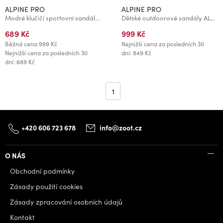
ALPINE PRO
ALPINE PRO
Modré klučičí sportovní sandály ALPINE PRO Lamego
Dětské outdoorové sandály ALPINE PRO KOREMO moonlit ocean
689 Kč
999 Kč
Běžná cena
999 Kč
Nejnižší cena za posledních 30
Nejnižší cena za posledních 30
dní: 849 Kč
dní: 689 Kč
1
+420 606 723 678
info@zoot.cz
O NÁS
Obchodní podmínky
Zásady použití cookies
Zásady zpracování osobních údajů
Kontakt