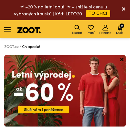
☀ –20 % na letní obutí ☀ - snižte si cenu u
TO CHCI
vybraných kousků | Kód: LETO20
0
Hledat
Přání
Přihlásit
Košík
ZOOT.cz
Chlapecké