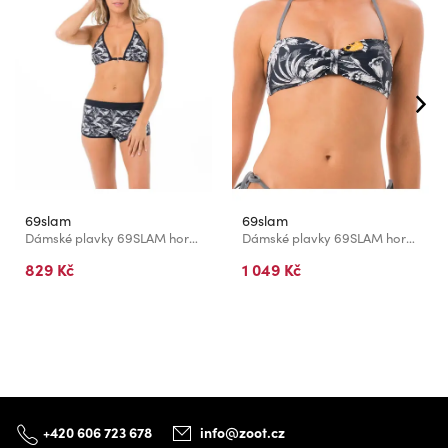
69slam
69slam
Dámské plavky 69SLAM horní díl PALM MONO TRIANGLE
Dámské plavky 69SLAM horní díl WILD GARDEN FLORIDA BANDEAU
829 Kč
1 049 Kč
+420 606 723 678
info@zoot.cz