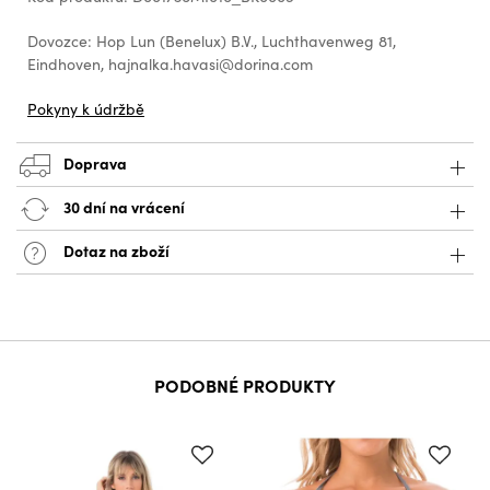
Dovozce: Hop Lun (Benelux) B.V., Luchthavenweg 81,
Eindhoven, hajnalka.havasi@dorina.com
Pokyny k údržbě
Doprava
30 dní na vrácení
Dotaz na zboží
PODOBNÉ PRODUKTY