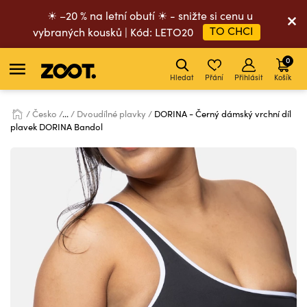
☀ –20 % na letní obutí ☀ - snižte si cenu u
TO CHCI
vybraných kousků | Kód: LETO20
0
Hledat
Přání
Přihlásit
Košík
Česko
...
Dvoudílné plavky
DORINA - Černý dámský vrchní díl
plavek DORINA Bandol