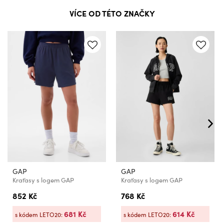
VÍCE OD TÉTO ZNAČKY
GAP
GAP
Kraťasy s logem GAP
Kraťasy s logem GAP
852 Kč
768 Kč
681 Kč
614 Kč
s kódem LETO20:
s kódem LETO20: