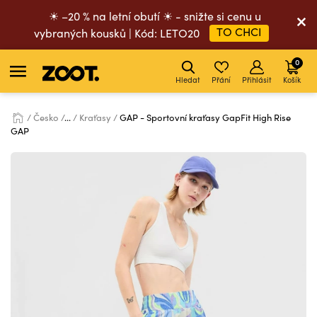
☀ –20 % na letní obutí ☀ - snižte si cenu u
TO CHCI
vybraných kousků | Kód: LETO20
0
Hledat
Přání
Přihlásit
Košík
Česko
...
Kraťasy
GAP - Sportovní kraťasy GapFit High Rise
GAP