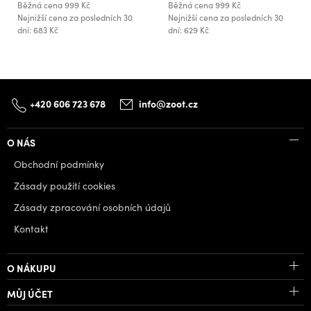
Běžná cena
999 Kč
Běžná cena
999 Kč
Nejnižší cena za posledních 30
Nejnižší cena za posledních 30
dní: 683 Kč
dní: 629 Kč
+420 606 723 678
info@zoot.cz
O NÁS
Obchodní podmínky
Zásady použití cookies
Zásady zpracování osobních údajů
Kontakt
O NÁKUPU
MŮJ ÚČET