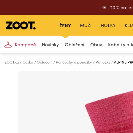
☀ –20 % na let
ŽENY
MUŽI
HOLKY
KLU
Kampaně
Novinky
Oblečení
Obuv
Kabelky a t
ZOOT.cz
Česko
Oblečení
Punčochy a ponožky
Ponožky
ALPINE PR