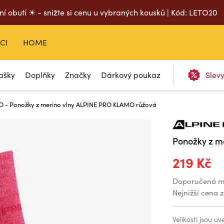
ní obutí ☀ - snižte si cenu u vybraných kousků | Kód: LETO20
CI
HOME
ašky
Doplňky
Značky
Dárkový poukaz
Slev
O - Ponožky z merino vlny ALPINE PRO KLAMO růžová
Ponožky z m
219 Kč
Doporučená m
Nejnižší cena 
Velikosti jsou u