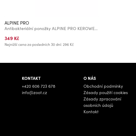
ALPINE PRO
Antibakteriální ponožky ALPINE PRO KEROWE black
349 Kč
Nejnižší cena za posledních 30 dní: 296 Kč
KONTAKT
O NÁS
+420 606 723 678
Obchodní podmínky
info@zoot.cz
Zásady použití cookies
Zásady zpracování
osobních údajů
Kontakt