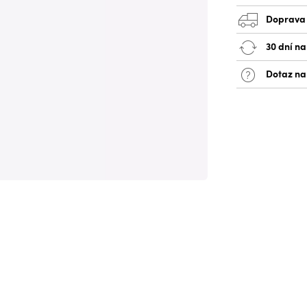
Doprava
30 dní na
Dotaz na