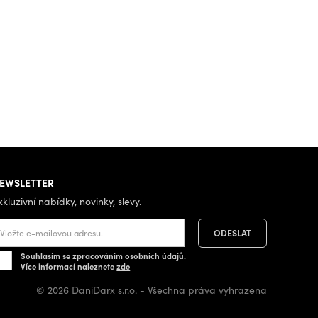
EWSLETTER
xkluzivní nabídky, novinky, slevy.
Souhlasím se zpracováním osobních údajů.
Více informací naleznete
zde
© 2026 DaniDarx s.r.o. - Všechna práva vyhrazena