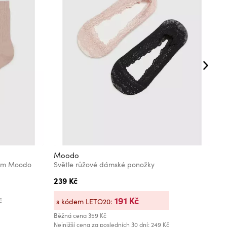
Moodo
M
rem Moodo
Světle růžové dámské ponožky
239 Kč
2
191 Kč
č
s kódem LETO20:
Běžná cena
359 Kč
Nejnižší cena za posledních 30 dní: 249 Kč