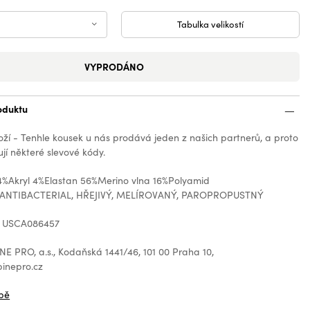
Tabulka velikostí
VYPRODÁNO
oduktu
oží - Tenhle kousek u nás prodává jeden z našich partnerů, a proto
jí některé slevové kódy.
24%Akryl 4%Elastan 56%Merino vlna 16%Polyamid
 ANTIBACTERIAL, HŘEJIVÝ, MELÍROVANÝ, PAROPROPUSTNÝ
: USCA086457
E PRO, a.s., Kodaňská 1441/46, 101 00 Praha 10,
inepro.cz
bě