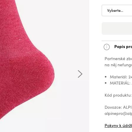
Vyberte...
Popis pr
Partnerské zb
na něj nefungu
Materiál: 
MATERIÁL:
Kód produktu
Dovozce: ALPIN
alpinepro@alp
Pokyny k údrž