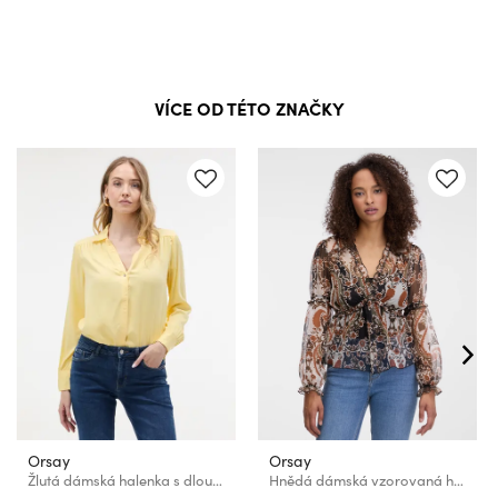
VÍCE OD TÉTO ZNAČKY
Orsay
Orsay
Žlutá dámská halenka s dlouhým rukávem ORSAY
Hnědá dámská vzorovaná halenka ORSAY