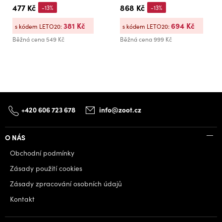
477 Kč
868 Kč
-13%
-13%
381 Kč
694 Kč
s kódem LETO20:
s kódem LETO20:
Běžná cena
549 Kč
Běžná cena
999 Kč
+420 606 723 678
info@zoot.cz
O NÁS
Obchodní podmínky
Zásady použití cookies
Zásady zpracování osobních údajů
Kontakt