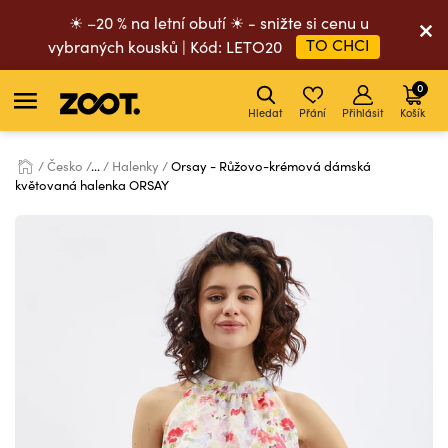
☀ –20 % na letní obutí ☀ - snižte si cenu u
TO CHCI
vybraných kousků | Kód: LETO20
0
Hledat
Přání
Přihlásit
Košík
Česko
...
Halenky
Orsay - Růžovo-krémová dámská
květovaná halenka ORSAY