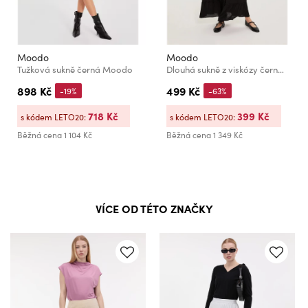
Moodo
Moodo
Tužková sukně černá Moodo
Dlouhá sukně z viskózy černá Moodo
898 Kč
499 Kč
-19%
-63%
718 Kč
399 Kč
s kódem LETO20:
s kódem LETO20:
Běžná cena
1 104 Kč
Běžná cena
1 349 Kč
VÍCE OD TÉTO ZNAČKY