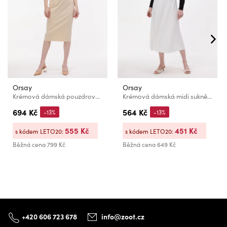
Orsay
Orsay
Krémová dámská pouzdrová sukně s proužkem ORSAY
Krémová dámská midi sukně ORSAY
694 Kč
564 Kč
-13%
-13%
555 Kč
451 Kč
s kódem LETO20:
s kódem LETO20:
Běžná cena
799 Kč
Běžná cena
649 Kč
+420 606 723 678
info@zoot.cz