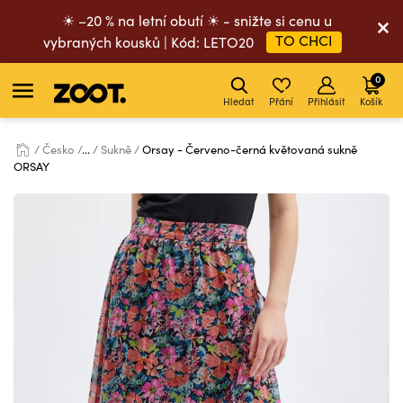
☀ –20 % na letní obutí ☀ - snižte si cenu u
TO CHCI
vybraných kousků | Kód: LETO20
0
Hledat
Přání
Přihlásit
Košík
Česko
...
Sukně
Orsay - Červeno-černá květovaná sukně
ORSAY