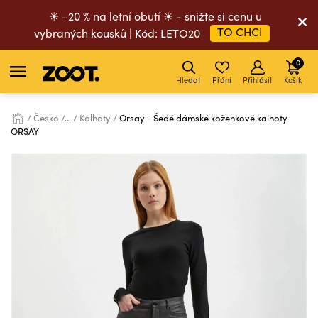
☀ –20 % na letní obutí ☀ - snižte si cenu u
TO CHCI
vybraných kousků | Kód: LETO20
0
Hledat
Přání
Přihlásit
Košík
Česko
...
Kalhoty
Orsay - Šedé dámské koženkové kalhoty
ORSAY