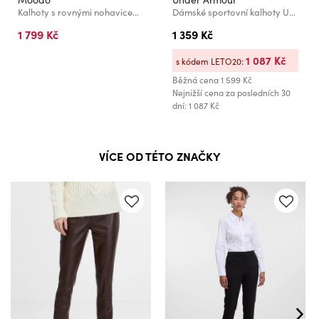
Kalhoty s rovnými nohavicemi šedé Moodo
Dámské sportovní kalhoty Under Armour UA Rival Flc Straight Pant
1 799 Kč
1 359 Kč
1 087 Kč
s kódem LETO20:
Běžná cena
1 599 Kč
Nejnižší cena za posledních 30
dní: 1 087 Kč
VÍCE OD TÉTO ZNAČKY