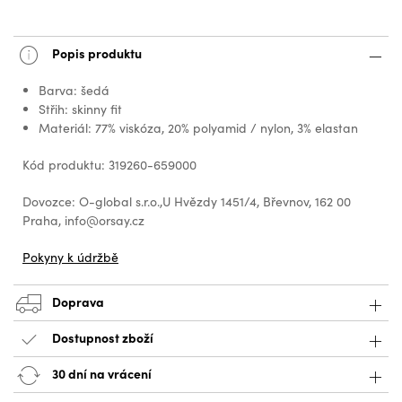
Popis produktu
Barva: šedá
Střih: skinny fit
Materiál: 77% viskóza, 20% polyamid / nylon, 3% elastan
Kód produktu: 319260-659000
Dovozce: O-global s.r.o.,U Hvězdy 1451/4, Břevnov, 162 00
Praha, info@orsay.cz
Pokyny k údržbě
Doprava
Dostupnost zboží
30 dní na vrácení