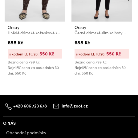
Orsay
Orsay
Hnědé dámské koženkové kalhoty ORSAY
Černé dámské slim kalhoty ORSAY
688 Kč
688 Kč
550 Kč
550 Kč
s kódem LETO20:
s kódem LETO20:
Běžná cena
799 Kč
Běžná cena
799 Kč
Nejnižší cena za posledních 30
Nejnižší cena za posledních 30
dní: 550 Kč
dní: 550 Kč
+420 606 723 678
info@zoot.cz
O NÁS
Obchodní podmínky