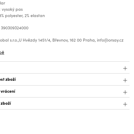
lar
: vysoký pas
8% polyester, 2% elastan
: 390309324000
bal s.r.o.,U Hvězdy 1451/4, Břevnov, 162 00 Praha, info@orsay.cz
bě
st zboží
 vrácení
 zboží