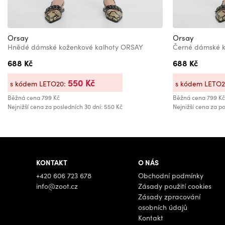
Orsay
Orsay
Hnědé dámské koženkové kalhoty ORSAY
Černé dámské k
688 Kč
688 Kč
550 Kč
s kódem LETO20:
s kódem LETO
Běžná cena
799 Kč
Běžná cena
799 Kč
Nejnižší cena za posledních 30 dní: 550 Kč
Nejnižší cena za po
KONTAKT
O NÁS
+420 606 723 678
Obchodní podmínky
info@zoot.cz
Zásady použití cookies
Zásady zpracování
osobních údajů
Kontakt