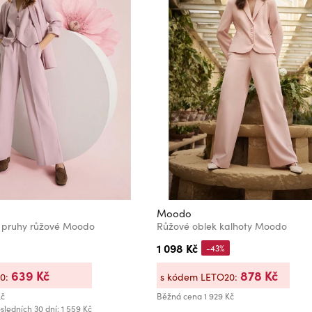
Moodo
é pruhy růžové Moodo
Růžové oblek kalhoty Moodo
1 098 Kč
-43%
639 Kč
878 Kč
20:
s kódem LETO20:
Kč
Běžná cena
1 929 Kč
sledních 30 dní: 1 559 Kč