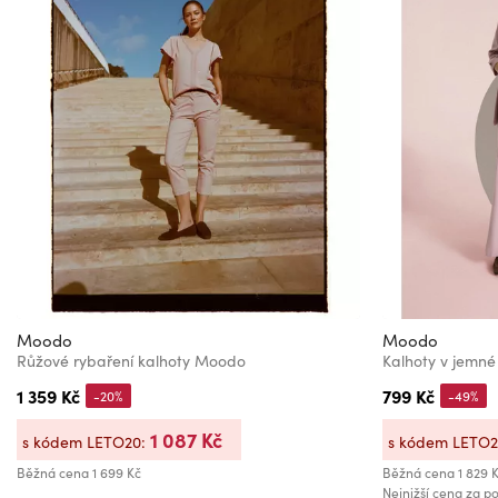
Moodo
Moodo
Růžové rybaření kalhoty Moodo
Kalhoty v jemn
1 359 Kč
799 Kč
-20%
-49%
1 087 Kč
s kódem LETO20:
s kódem LETO
Běžná cena
1 699 Kč
Běžná cena
1 829 
Nejnižší cena za po