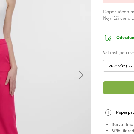
Doporučená m
Nejnižší cena 
Odesílám
Velikosti jsou u
26-27/32 (na 
Popis pr
Barva: tma
Střih: flare