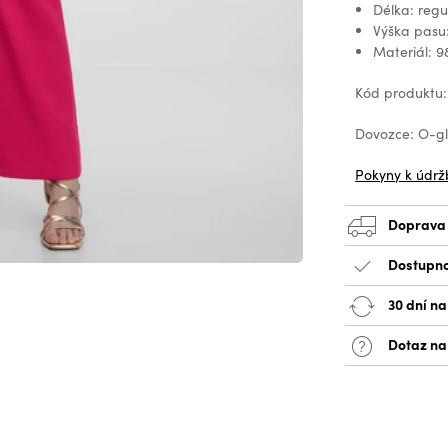
Délka: regu
Výška pasu
Materiál: 9
Kód produktu
Dovozce: O-glo
Pokyny k údrž
Doprava
Dostupno
30 dní na
Dotaz na