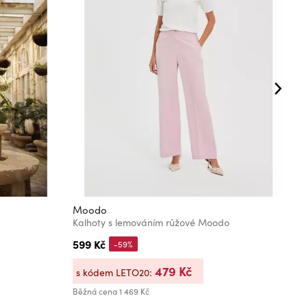
Moodo
O
Kalhoty s lemováním růžové Moodo
R
599 Kč
8
-59%
479 Kč
s kódem LETO20:
s
Běžná cena
1 469 Kč
Bě
Ne