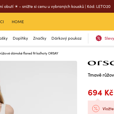
ní obutí ☀ - snižte si cenu u vybraných kousků | Kód: LETO20
CI
HOME
ašky
Doplňky
Značky
Dárkový poukaz
Slev
růžové dámské flared fit kalhoty ORSAY
Tmavě růžov
694 Kč
Vložte