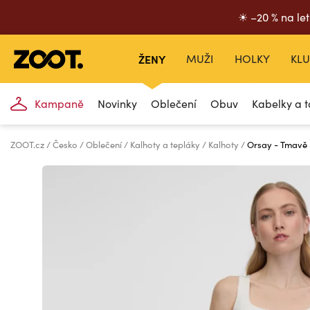
☀ –20 % na let
ŽENY
MUŽI
HOLKY
KLU
Kampaně
Novinky
Oblečení
Obuv
Kabelky a t
ZOOT.cz
Česko
Oblečení
Kalhoty a tepláky
Kalhoty
Orsay - Tmavě 