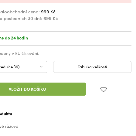
aloobchodní cena:
999 Kč
za posledních 30 dní:
699 Kč
e do 24 hodin
vedeny v EU číslování.
cedulce 36)
Tabulka velikostí
VLOŽIT DO KOŠÍKU
oduktu
vě růžová
d