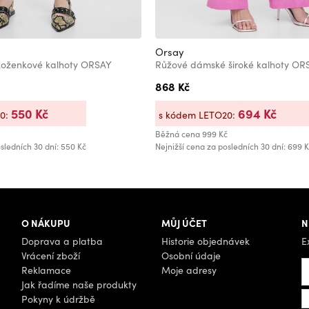
Orsay
oženkové kalhoty ORSAY
Růžové dámské široké kalhoty OR
868 Kč
550 Kč
694 Kč
20:
s kódem LETO20:
Běžná cena
999 Kč
sledních 30 dní: 550 Kč
Nejnižší cena za posledních 30 dní: 699 
O NÁKUPU
MŮJ ÚČET
N
Doprava a platba
Historie objednávek
E
Vrácení zboží
Osobní údaje
Reklamace
Moje adresy
Jak řadíme naše produkty
Pokyny k údržbě