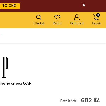
TO CHCI
0
Hledat
Přání
Přihlásit
Košík
y
z lněné směsi GAP
682 Kč
Bez kódu