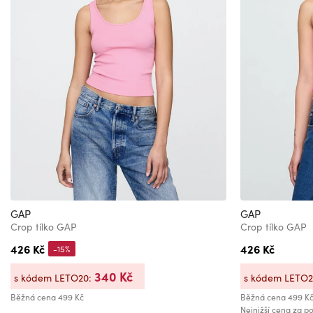
GAP
GAP
Crop tílko GAP
Crop tílko GAP
426 Kč
426 Kč
-15%
340 Kč
s kódem LETO20:
s kódem LETO
Běžná cena
499 Kč
Běžná cena
499 K
Nejnižší cena za po