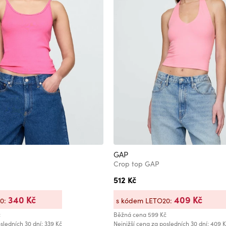
GAP
Crop top GAP
512 Kč
340 Kč
409 Kč
20:
s kódem LETO20:
č
Běžná cena
599 Kč
sledních 30 dní: 339 Kč
Nejnižší cena za posledních 30 dní: 409 