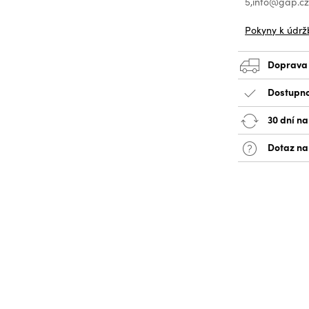
5,info@gap.c
Pokyny k údrž
Doprava
Dostupno
30 dní na
Dotaz na