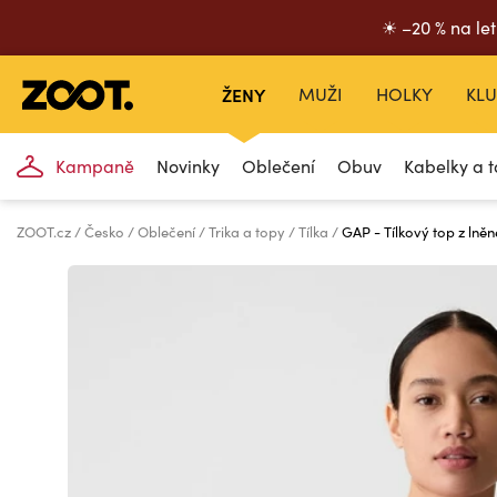
☀ –20 % na let
ŽENY
MUŽI
HOLKY
KLU
Kampaně
Novinky
Oblečení
Obuv
Kabelky a t
ZOOT.cz
Česko
Oblečení
Trika a topy
Tílka
GAP - Tílkový top z lně