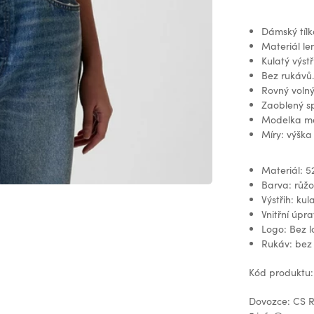
Dámský tílk
Materiál le
Kulatý výstř
Bez rukávů
Rovný volný 
Zaoblený s
Modelka má 
Míry: výška
Materiál: 5
Barva: růž
Výstřih: kul
Vnitřní úpr
Logo: Bez 
Rukáv: bez
Kód produktu:
Dovozce: CS Re