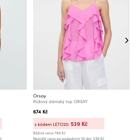
Orsay
O
Růžový dámský top ORSAY
R
674 Kč
5
539 Kč
s kódem LETO20:
s
Běžná cena
799 Kč
Bě
Kč
Nejnižší cena za posledních 30 dní: 539 Kč
Ne