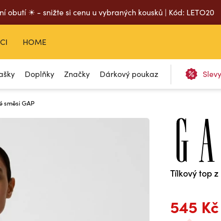
ní obutí ☀ - snižte si cenu u vybraných kousků | Kód: LETO20
CI
HOME
ašky
Doplňky
Značky
Dárkový poukaz
Slev
né směsi GAP
Tílkový top 
545 Kč