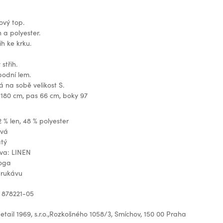
ový top.
n a polyester.
ih ke krku.
.
střih.
podní lem.
na sobě velikost S.
 180 cm, pas 66 cm, boky 97
2 % len, 48 % polyester
ová
atý
ava: LINEN
loga
 rukávu
 878221-05
tail 1969, s.r.o.,Rozkošného 1058/3, Smíchov, 150 00 Praha