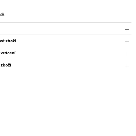
z
bě
st zboží
 vrácení
 zboží