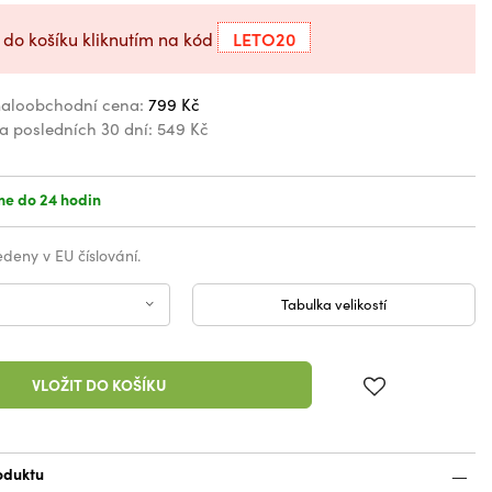
LETO20
 do košíku kliknutím na kód
aloobchodní cena:
799 Kč
za posledních 30 dní:
549 Kč
e do 24 hodin
vedeny v EU číslování.
Tabulka velikostí
VLOŽIT DO KOŠÍKU
oduktu