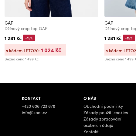
GAP
GAP
Džínový crop top GAP
Džínový crop t
1 281 Kč
1 281 Kč
-15%
-15%
1 024 Kč
s kódem LETO20:
s kódem LETO
Běžná cena
1 499 Kč
Běžná cena
1 499 
KONTAKT
O NÁS
+420 606 723 678
Obchodní podmínky
info@zoot.cz
Zásady použití cookies
Zásady zpracování
osobních údajů
Kontakt