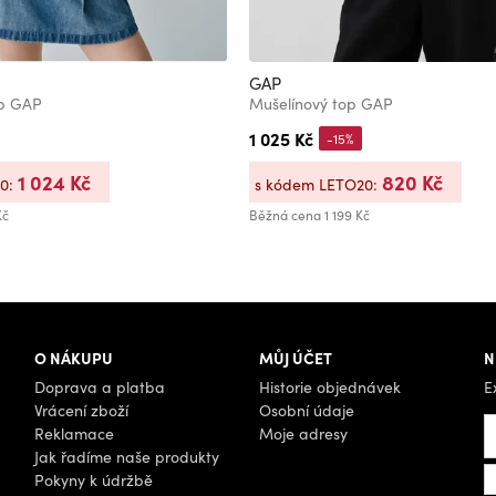
GAP
op GAP
Mušelínový top GAP
1 025 Kč
-15%
1 024 Kč
820 Kč
20:
s kódem LETO20:
Kč
Běžná cena
1 199 Kč
O NÁKUPU
MŮJ ÚČET
N
Doprava a platba
Historie objednávek
E
Vrácení zboží
Osobní údaje
Reklamace
Moje adresy
Jak řadíme naše produkty
Pokyny k údržbě