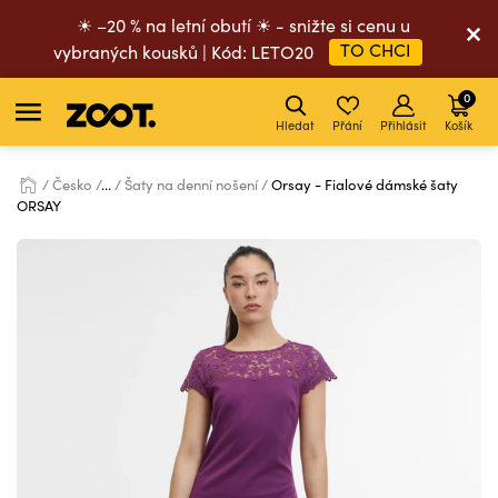
☀ –20 % na letní obutí ☀ - snižte si cenu u
TO CHCI
vybraných kousků | Kód: LETO20
0
Hledat
Přání
Přihlásit
Košík
Česko
...
Šaty na denní nošení
Orsay - Fialové dámské šaty
ORSAY