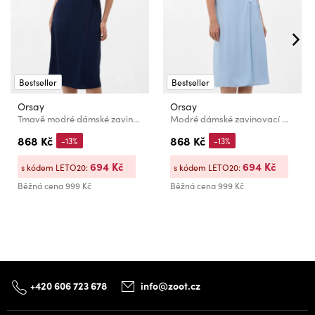
Bestseller
Bestseller
Orsay
Orsay
Tmavě modré dámské zavinovací maxi šaty s asymetrickým výstřihem ORSAY
Modré dámské zavinovací midi šaty s asymetrickým výstřihem ORSAY
868 Kč
868 Kč
-13%
-13%
694 Kč
694 Kč
s kódem LETO20:
s kódem LETO20:
Běžná cena
999 Kč
Běžná cena
999 Kč
+420 606 723 678
info@zoot.cz