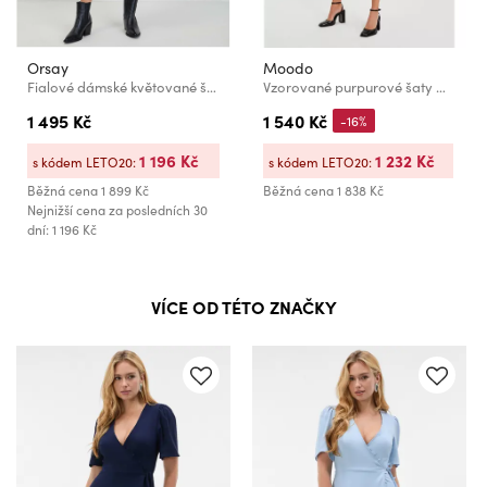
Orsay
Moodo
Fialové dámské květované šaty ORSAY
Vzorované purpurové šaty Moodo
1 495 Kč
1 540 Kč
-16%
1 196 Kč
1 232 Kč
s kódem LETO20:
s kódem LETO20:
Běžná cena
1 899 Kč
Běžná cena
1 838 Kč
Nejnižší cena za posledních 30
dní: 1 196 Kč
VÍCE OD TÉTO ZNAČKY