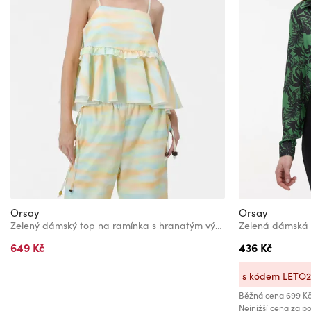
Orsay
Orsay
Zelený dámský top na ramínka s hranatým výstřihem ORSAY
Zelená dámská
649 Kč
436 Kč
s kódem LETO
Běžná cena
699 K
Nejnižší cena za po