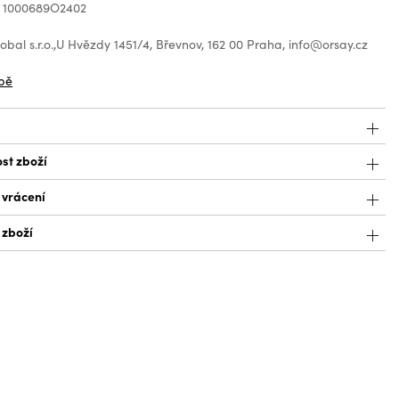
: 1000689O2402
bal s.r.o.,U Hvězdy 1451/4, Břevnov, 162 00 Praha, info@orsay.cz
bě
st zboží
 vrácení
 zboží