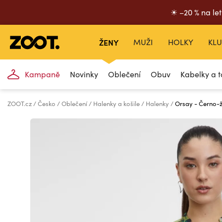
☀ –20 % na let
ŽENY
MUŽI
HOLKY
KLU
Kampaně
Novinky
Oblečení
Obuv
Kabelky a t
ZOOT.cz
Česko
Oblečení
Halenky a košile
Halenky
Orsay - Černo-