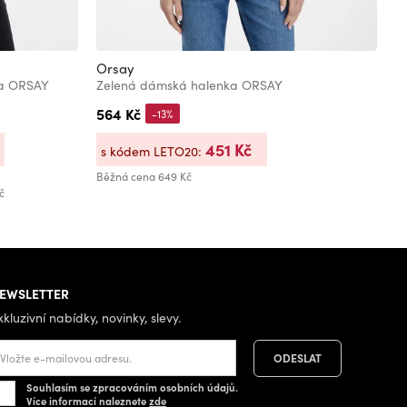
Orsay
O
ka ORSAY
Zelená dámská halenka ORSAY
F
564 Kč
8
-13%
451 Kč
s kódem LETO20:
s
Běžná cena
649 Kč
Bě
č
EWSLETTER
xkluzivní nabídky, novinky, slevy.
Souhlasím se zpracováním osobních údajů.
Více informací naleznete
zde