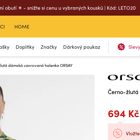
ní obutí ☀ - snižte si cenu u vybraných kousků | Kód: LETO20
CI
HOME
ašky
Doplňky
Značky
Dárkový poukaz
Slev
žlutá dámská vzorovaná halenka ORSAY
Černo-žlutá
694 Kč
Vložte