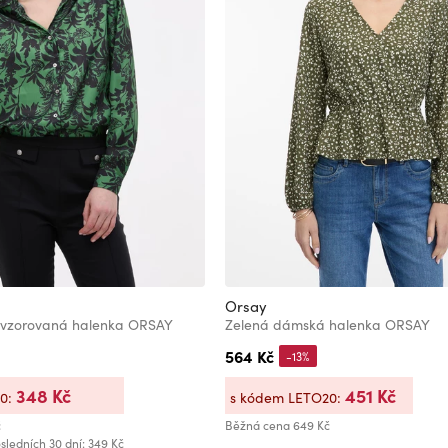
Orsay
 vzorovaná halenka ORSAY
Zelená dámská halenka ORSAY
564 Kč
-13%
348 Kč
451 Kč
20:
s kódem LETO20:
č
Běžná cena
649 Kč
sledních 30 dní: 349 Kč