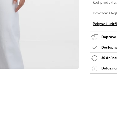
Kód produktu
Dovozce: O-glo
Pokyny k údrž
Doprava
Dostupno
30 dní na
Dotaz na