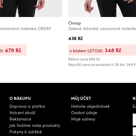
Orsay
vzorovaná halenka ORSAY
Zelená dámská vzorovaná halen
436 Kč
479 Kč
348 Kč
20:
s kódem LETO20:
č
Běžná cena
699 Kč
Nejnižší cena za posledních 30 dní: 349 K
O NÁKUPU
MŮJ ÚČET
N
Doprava a platba
Historie objednávek
E
Vrácení zboží
Osobní údaje
Reklamace
Moje adresy
Jak řadíme naše produkty
Pokyny k údržbě