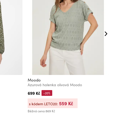
Moodo
M
Azurová halenka olivová Moodo
P
699 Kč
6
-20%
559 Kč
s kódem LETO20:
s
Běžná cena
869 Kč
Bě