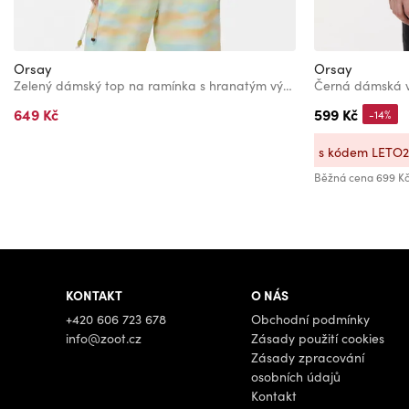
Orsay
Orsay
Zelený dámský top na ramínka s hranatým výstřihem ORSAY
Černá dámská 
649 Kč
599 Kč
-14%
s kódem LETO
Běžná cena
699 K
KONTAKT
O NÁS
+420 606 723 678
Obchodní podmínky
info@zoot.cz
Zásady použití cookies
Zásady zpracování
osobních údajů
Kontakt