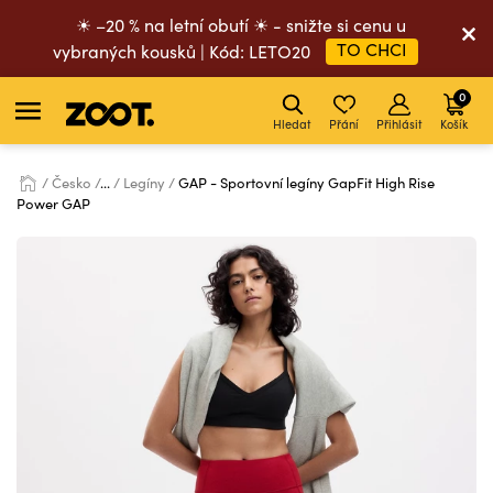
☀ –20 % na letní obutí ☀ - snižte si cenu u
TO CHCI
vybraných kousků | Kód: LETO20
0
Hledat
Přání
Přihlásit
Košík
Česko
...
Legíny
GAP - Sportovní legíny GapFit High Rise
Power GAP