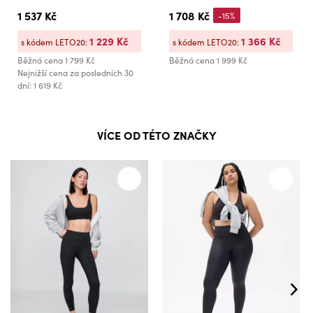
1 537 Kč
1 708 Kč
-15%
1 229 Kč
1 366 Kč
s kódem LETO20:
s kódem LETO20:
Běžná cena
1 799 Kč
Běžná cena
1 999 Kč
Nejnižší cena za posledních 30
dní: 1 619 Kč
VÍCE OD TÉTO ZNAČKY