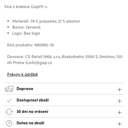
Více z kolekce GapFit >.
Materiál: 79 % polyester, 21 % elastan
Barva: červená
Logo: Bez loga
Kód produktu: 880882-18
Dovozce: CS Retail 1969, s.r.o.,Rozkošného 1058/3, Smíchov, 150
00 Praha 5,info@gap.cz
Pokyny k údržbě
Doprava
Dostupnost zboží
30 dní na vrácení
Dotaz na zboží