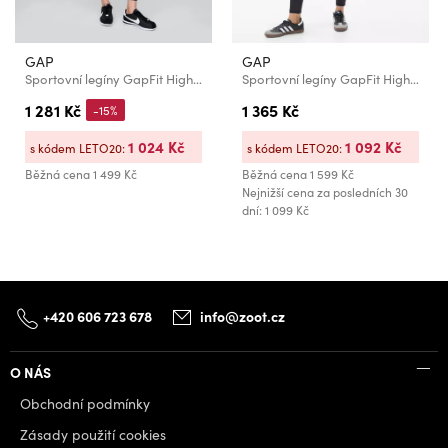
GAP
GAP
Sportovní legíny GapFit High Rise Power 7/8 GAP
Sportovní legíny GapFit High Rise Recycled Power GAP
1 281 Kč
1 365 Kč
-15%
1 024 Kč
1 092 Kč
s kódem LETO20:
s kódem LETO20:
Běžná cena
1 499 Kč
Běžná cena
1 599 Kč
Nejnižší cena za posledních 30
dní: 1 099 Kč
+420 606 723 678
info@zoot.cz
O NÁS
Obchodní podmínky
Zásady použití cookies