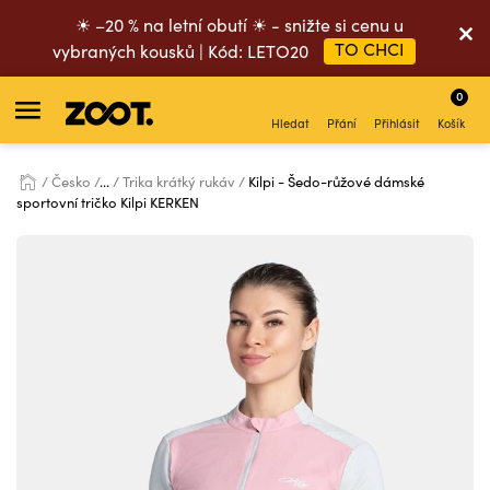
☀ –20 % na letní obutí ☀ - snižte si cenu u
TO CHCI
vybraných kousků | Kód: LETO20
0
Hledat
Přání
Přihlásit
Košík
Česko
...
Trika krátký rukáv
Kilpi - Šedo-růžové dámské
sportovní tričko Kilpi KERKEN