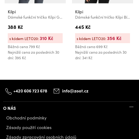
Kilpi
Kilpi
Dámské funkční tričko Kilpi GAROVE-W Světle modrá
Dámské funkční tričko Kilpi Bílá
388 Kč
445 Kč
310 Kč
356 Kč
s kódem LETO20:
s kódem LETO20:
Běžná cena
799 Kč
Běžná cena
699 Kč
Nejnižší cena za posledních 30
Nejnižší cena za posledních 30
dní: 395 Kč
dní: 341 Kč
+420 606 723 678
info@zoot.cz
O NÁS
Obchodní podmínky
Zásady použití cookies
Zásady zpracování osobních údajů