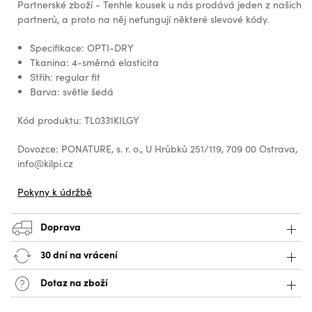
Partnerské zboží - Tenhle kousek u nás prodává jeden z našich
partnerů, a proto na něj nefungují některé slevové kódy.
Specifikace: OPTI-DRY
Tkanina: 4-směrná elasticita
Střih: regular fit
Barva: světle šedá
Kód produktu: TL0331KILGY
Dovozce: PONATURE, s. r. o., U Hrůbků 251/119, 709 00 Ostrava,
info@kilpi.cz
Pokyny k údržbě
Doprava
30 dní na vrácení
Dotaz na zboží