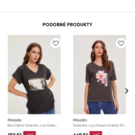
PODOBNÉ PRODUKTY
Moodo
Moodo
Bavlněná halenka s potiskem šedá Moodo
Halenka s potiskem hnědá Moodo
350 Kč
449 Kč
-44%
-54%