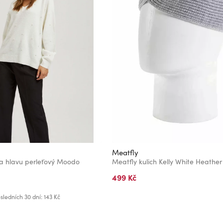
Meatfly
na hlavu perleťový Moodo
Meatfly kulich Kelly White Heather
499 Kč
sledních 30 dní: 143 Kč