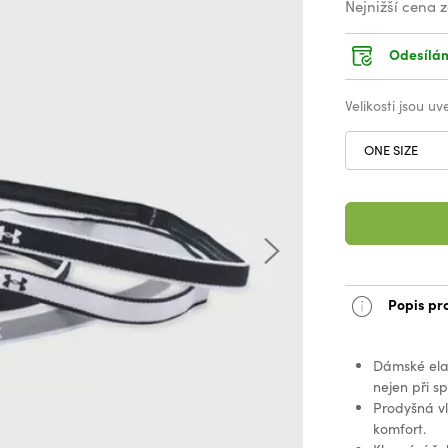
Nejnižší cena 
Odesílám
Velikosti jsou u
ONE SIZE
Popis pr
Dámské ela
nejen při sp
Prodyšná vl
komfort.