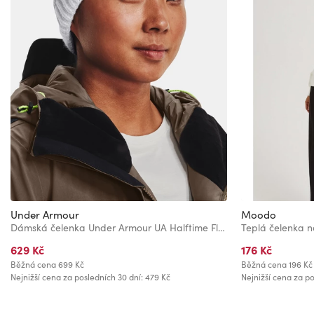
Under Armour
Moodo
Dámská čelenka Under Armour UA Halftime Fleece HB
Teplá čelenka 
629 Kč
176 Kč
Běžná cena
699 Kč
Běžná cena
196 Kč
Nejnižší cena za posledních 30 dní: 479 Kč
Nejnižší cena za po