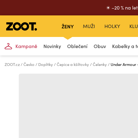
☀ –20 % na let
ŽENY
MUŽI
HOLKY
KLU
Kampaně
Novinky
Oblečení
Obuv
Kabelky a t
ZOOT.cz
Česko
Doplňky
Čepice a kšiltovky
Čelenky
Under Armour 