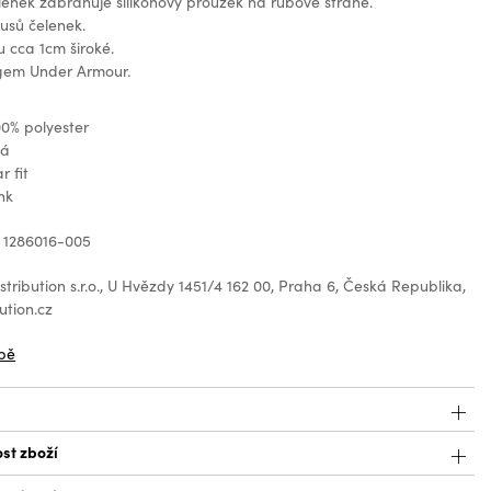
lenek zabraňuje silikonový proužek na rubové straně.
kusů čelenek.
u cca 1cm široké.
ogem Under Armour.
00% polyester
ná
r fit
nk
 1286016-005
tribution s.r.o., U Hvězdy 1451/4 162 00, Praha 6, Česká Republika,
ution.cz
bě
st zboží