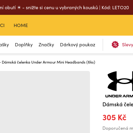
ní obutí ☀ - snižte si cenu u vybraných kousků | Kód: LETO20
CI
HOME
ašky
Doplňky
Značky
Dárkový poukaz
Slev
- Dámská čelenka Under Armour Mini Headbands (6ks)
Dámská čele
305 Kč
Doporučená m