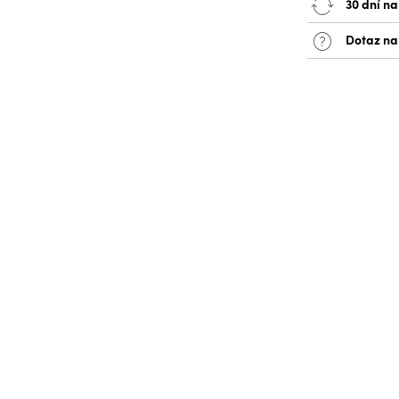
30 dní na
Dotaz na