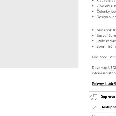
Klouzání če
V balení 6 
Čelenky jso
Design s l
Materiál: 1
Barva: čer
Střih: regula
Sport: tréni
Kód produktu:
Dovozce: USDis
info@usdistrib
Pokyny k údrž
Doprava
Dostupno