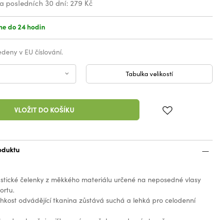
za posledních 30 dní:
279 Kč
e do 24 hodin
vedeny v EU číslování.
Tabulka velikostí
VLOŽIT DO KOŠÍKU
oduktu
stické čelenky z měkkého materiálu určené na neposedné vlasy
ortu.
hkost odvádějící tkanina zůstává suchá a lehká pro celodenní