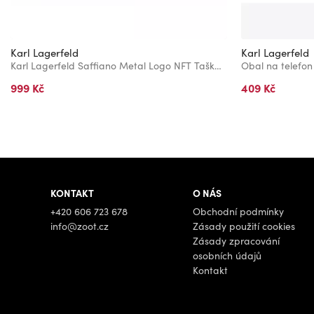
Karl Lagerfeld
Karl Lagerfeld
Karl Lagerfeld Saffiano Metal Logo NFT Taška na Telefon Black
Obal na telefon
999 Kč
409 Kč
KONTAKT
O NÁS
+420 606 723 678
Obchodní podmínky
info@zoot.cz
Zásady použití cookies
Zásady zpracování
osobních údajů
Kontakt