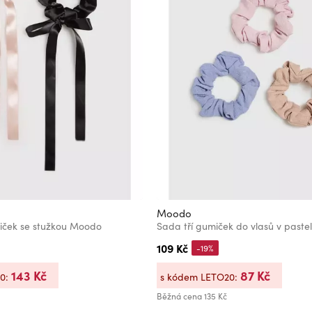
Moodo
ček se stužkou Moodo
109 Kč
-19%
143 Kč
87 Kč
20:
s kódem LETO20:
Běžná cena
135 Kč