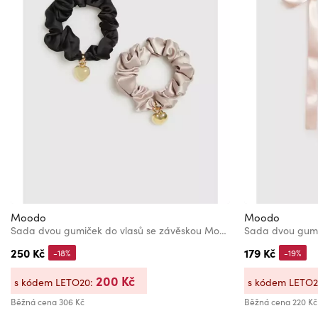
Moodo
Moodo
Sada dvou gumiček do vlasů se závěskou Moodo
Sada dvou gumi
250 Kč
179 Kč
-18%
-19%
200 Kč
s kódem LETO20:
s kódem LETO
Běžná cena
306 Kč
Běžná cena
220 Kč