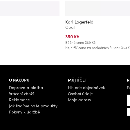
Karl Lagerfeld
Obal
350 Kč
Běžná cena
369 Kč
Nejnižší cena za posledních 30 dní: 350 K
O NÁKUPU
MŮJ ÚČET
N
Doprava a platba
Historie objednávek
E
Vrácení zboží
Osobní údaje
Reklamace
Moje adresy
Jak řadíme naše produkty
Pokyny k údržbě