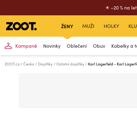
☀ –20 % na let
ŽENY
MUŽI
HOLKY
KLU
Kampaně
Novinky
Oblečení
Obuv
Kabelky a t
ZOOT.cz
Česko
Doplňky
Ostatní doplňky
Karl Lagerfeld - Karl Lage