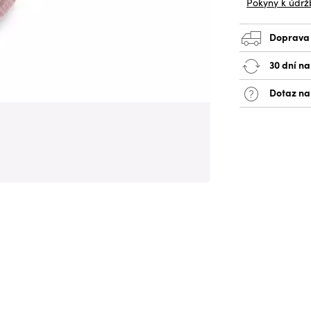
Pokyny k údrž
Doprava
30 dní na
Dotaz na