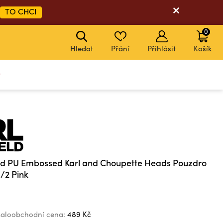
TO CHCI
0
Hledat
Přání
Přihlásit
Košík
y
eld PU Embossed Karl and Choupette Heads Pouzdro
1/2 Pink
aloobchodní cena:
489 Kč