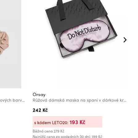
Orsay
M
Sada tří gumiček do vlasů v pastelových barvách Moodo
Růžová dámská maska na spaní v dárkové krabičce ORSAY
M
242 Kč
2
Bě
193 Kč
Ne
s kódem LETO20:
Běžná cena
279 Kč
Nejnižší cena za posledních 30 dní: 199 Kč