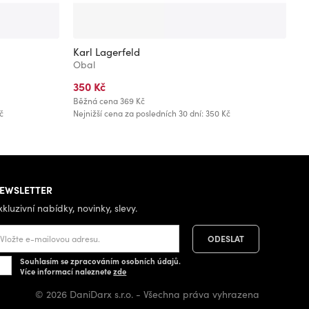
Karl Lagerfeld
K
Obal
O
350 Kč
3
Běžná cena
369 Kč
Ne
č
Nejnižší cena za posledních 30 dní: 350 Kč
EWSLETTER
xkluzivní nabídky, novinky, slevy.
Souhlasím se zpracováním osobních údajů.
Více informací naleznete
zde
© 2026 DaniDarx s.r.o. - Všechna práva vyhrazena