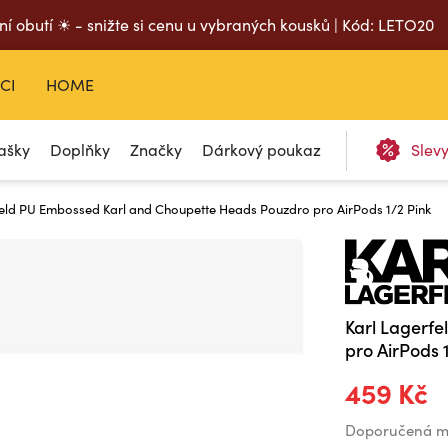
ní obutí ☀ - snižte si cenu u vybraných kousků | Kód: LETO20
CI
HOME
ašky
Doplňky
Značky
Dárkový poukaz
Slev
rfeld PU Embossed Karl and Choupette Heads Pouzdro pro AirPods 1/2 Pink
Karl Lagerf
pro AirPods 
459 Kč
Doporučená m