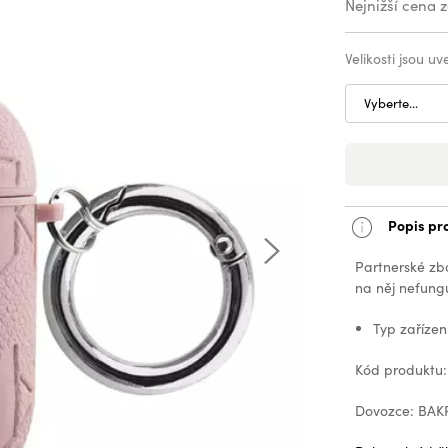
Nejnižší cena 
Velikosti jsou u
Vyberte...
Popis pr
Partnerské zb
na něj nefungu
Typ zařízen
Kód produktu
Dovozce: BAKR,