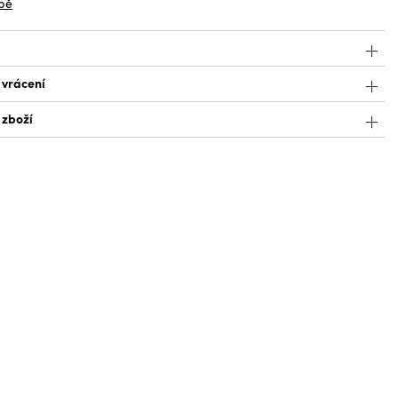
bě
 vrácení
 zboží