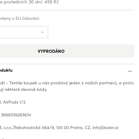
za posledních 30 dní:
459 Kč
vedeny v EU číslování.
VYPRODÁNO
oduktu
oží - Tenhle kousek u nás prodává jeden z našich partnerů, a proto
jí některé slevové kódy.
í: AirPods 1/2
: 3666339283674
 s.r.o.,Třebohostická 564/9, 100 00 Praha, CZ, info@bakr.cz