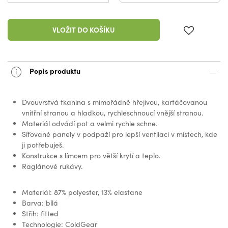
VLOŽIT DO KOŠÍKU
Popis produktu
Dvouvrstvá tkanina s mimořádně hřejivou, kartáčovanou
vnitřní stranou a hladkou, rychleschnoucí vnější stranou.
Materiál odvádí pot a velmi rychle schne.
Síťované panely v podpaží pro lepší ventilaci v místech, kde
ji potřebuješ.
Konstrukce s límcem pro větší krytí a teplo.
Raglánové rukávy.
Materiál: 87% polyester, 13% elastane
Barva: bílá
Střih: fitted
Technologie: ColdGear