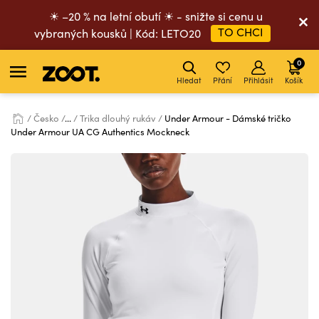
☀ –20 % na letní obutí ☀ - snižte si cenu u
TO CHCI
vybraných kousků | Kód: LETO20
0
Hledat
Přání
Přihlásit
Košík
Česko
...
Trika dlouhý rukáv
Under Armour - Dámské tričko
Under Armour UA CG Authentics Mockneck