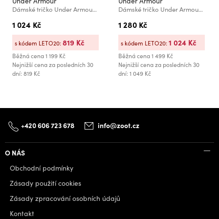
Under Armour
Under Armour
Dámské tričko Under Armour Tech 1/2
Dámské tričko Under Armour Authentics Crew
1 024 Kč
1 280 Kč
819 Kč
1 024 Kč
s kódem LETO20:
s kódem LETO20:
Běžná cena
1 199 Kč
Běžná cena
1 499 Kč
Nejnižší cena za posledních 30
Nejnižší cena za posledních 30
dní: 819 Kč
dní: 1 049 Kč
+420 606 723 678
info@zoot.cz
O NÁS
Obchodní podmínky
Zásady použití cookies
Zásady zpracování osobních údajů
Kontakt