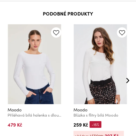
PODOBNÉ PRODUKTY
Moodo
Moodo
Přiléhavá bílá halenka s dlouhým rukávem Moodo
Blůzka s flitry bílá Moodo
479 Kč
259 Kč
-15%
207 Kč
s kódem LETO20: