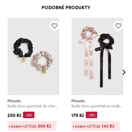
PODOBNÉ PRODUKTY
Moodo
Moodo
Sada dvou gumiček do vlasů se závěskou Moodo
Sada dvou gumiček se stužkou Moodo
250 Kč
179 Kč
-18%
-19%
200 Kč
143 Kč
s kódem LETO20:
s kódem LETO20: