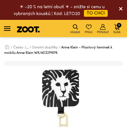
☀ –20 % na letní obutí ☀ - snižte si cenu u
TO CHCI
vybraných kousků | Kód: LETO20
0
Hledat
Přání
Přihlásit
Košík
Česko
...
Ostatní doplňky
Anne Klein - Plastový řemínek k
mobilu Anne Klein WK/4032PKPK