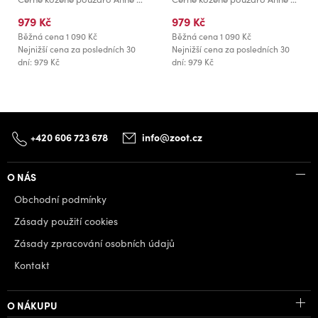
979 Kč
979 Kč
Běžná cena
1 090 Kč
Běžná cena
1 090 Kč
Nejnižší cena za posledních 30
Nejnižší cena za posledních 30
dní: 979 Kč
dní: 979 Kč
+420 606 723 678
info@zoot.cz
O NÁS
Obchodní podmínky
Zásady použití cookies
Zásady zpracování osobních údajů
Kontakt
O NÁKUPU