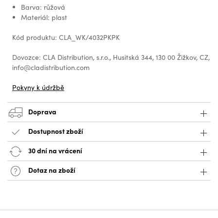
Barva: růžová
Materiál: plast
Kód produktu: CLA_WK/4032PKPK
Dovozce: CLA Distribution, s.r.o., Husitská 344, 130 00 Žižkov, CZ,
info@cladistribution.com
Pokyny k údržbě
Doprava
Dostupnost zboží
30 dní na vrácení
Dotaz na zboží