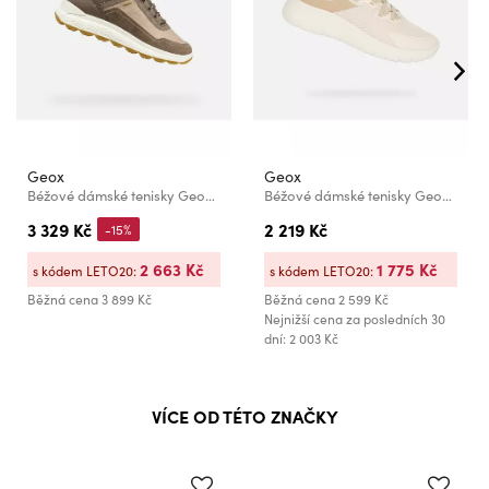
Geox
Geox
Béžové dámské tenisky Geox Spherica 4X4 B ABX
Béžové dámské tenisky Geox Plummery Plus Fast in
3 329 Kč
2 219 Kč
-15%
2 663 Kč
1 775 Kč
s kódem LETO20:
s kódem LETO20:
Běžná cena
3 899 Kč
Běžná cena
2 599 Kč
Nejnižší cena za posledních 30
dní: 2 003 Kč
VÍCE OD TÉTO ZNAČKY