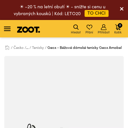
☀ –20 % na letní obutí ☀ - snižte si cenu u
TO CHCI
vybraných kousků | Kód: LETO20
0
Hledat
Přání
Přihlásit
Košík
Česko
...
Tenisky
Geox - Béžové dámské tenisky Geox Amabel