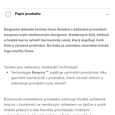
Popis produktu
Elegantní dámské tenisky Geox Amabel v béžovém provedení
zaujmou svým nadčasovým designem. Kombinace bílé, béžové
a hnědé barvy vytváří harmonický celek, který doplňují čisté
linie a výrazné prošívání. Na boku je umístěno charakteristické
logo značky Geox.
Tenisky jsou vybaveny následující technologií:
Respira™
Technologie
zajišťuje optimální prodyšnost díky
speciální membráně v podrážce, která odvádí vlhkost a
zabraňuje pronikání vody dovnitř
Různorodé materiálové provedení zahrnuje hladké syntetické
textury v kombinaci se semišovým vzhledem na špičce a patě.
Hnědé překrytí a bílé tkaničky procházející hnědými