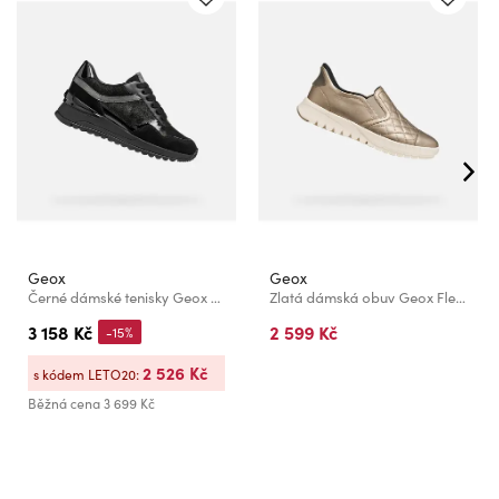
Geox
Geox
Černé dámské tenisky Geox Desya
Zlatá dámská obuv Geox Flextride Plus
3 158 Kč
2 599 Kč
-15%
2 526 Kč
s kódem LETO20:
Běžná cena
3 699 Kč