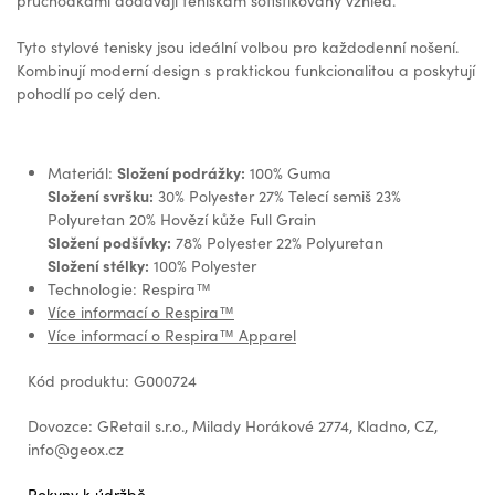
průchodkami dodávají teniskám sofistikovaný vzhled.
Tyto stylové tenisky jsou ideální volbou pro každodenní nošení.
Kombinují moderní design s praktickou funkcionalitou a poskytují
pohodlí po celý den.
Složení podrážky:
Materiál:
100% Guma
Složení svršku:
30% Polyester 27% Telecí semiš 23%
Polyuretan 20% Hovězí kůže Full Grain
Složení podšívky:
78% Polyester 22% Polyuretan
Složení stélky:
100% Polyester
Technologie: Respira™
Více informací o Respira™
Více informací o Respira™ Apparel
Kód produktu: G000724
Dovozce: GRetail s.r.o., Milady Horákové 2774, Kladno, CZ,
info@geox.cz
Pokyny k údržbě