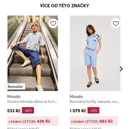
VÍCE OD TÉTO ZNAČKY
Bestseller
Moodo
Moodo
Modré dámské džínové šortky Moodo
Bavlněné šortky nebesky modré Moodo
533 Kč
1 079 Kč
-65%
-20%
426 Kč
863 Kč
s kódem LETO20:
s kódem LETO20:
Běžná cena
1 629 Kč
Běžná cena
1 349 Kč