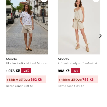
Moodo
Moodo
Hladké šortky béžové Moodo
Krátké kalhoty s třásněmi béžové Moodo
1 078 Kč
998 Kč
-28%
-19%
862 Kč
798 Kč
s kódem LETO20:
s kódem LETO20:
Běžná cena
1 499 Kč
Běžná cena
1 229 Kč