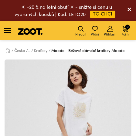
☀ –20 % na letní obutí ☀ - snižte si cenu u
TO CHCI
vybraných kousků | Kód: LETO20
0
Hledat
Přání
Přihlásit
Košík
Česko
...
Kraťasy
Moodo - Béžové dámské kraťasy Moodo