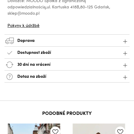
Dovozce: MOODO Spółka z ograniczoną
odpowiedzialnością,ul. Kartuska 418B,80-125 Gdańsk,
sklep@moodo.pl
Pokyny k údržbě
Doprava
Dostupnost zboží
30 dní na vrácení
Dotaz na zboží
PODOBNÉ PRODUKTY