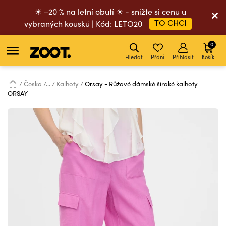
☀ –20 % na letní obutí ☀ - snižte si cenu u
TO CHCI
vybraných kousků | Kód: LETO20
0
Hledat
Přání
Přihlásit
Košík
Česko
...
Kalhoty
Orsay - Růžové dámské široké kalhoty
ORSAY