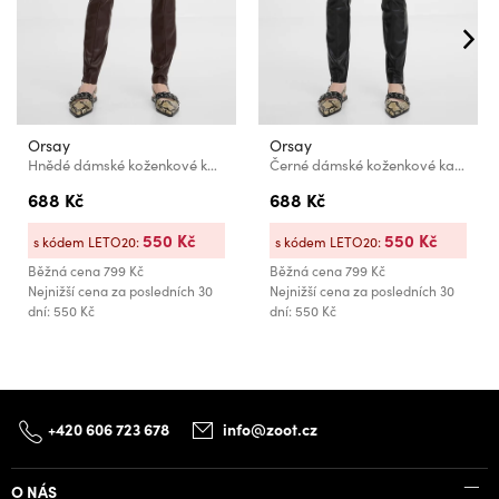
Orsay
Orsay
Hnědé dámské koženkové kalhoty ORSAY
Černé dámské koženkové kalhoty ORSAY
688 Kč
688 Kč
550 Kč
550 Kč
s kódem LETO20:
s kódem LETO20:
Běžná cena
799 Kč
Běžná cena
799 Kč
Nejnižší cena za posledních 30
Nejnižší cena za posledních 30
dní: 550 Kč
dní: 550 Kč
+420 606 723 678
info@zoot.cz
O NÁS