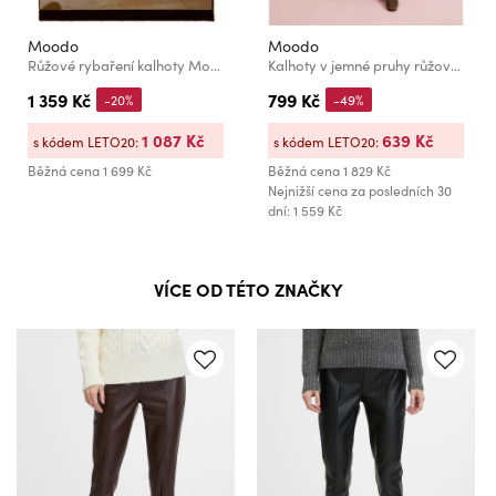
Moodo
Moodo
Růžové rybaření kalhoty Moodo
Kalhoty v jemné pruhy růžové Moodo
1 359 Kč
799 Kč
-20%
-49%
1 087 Kč
639 Kč
s kódem LETO20:
s kódem LETO20:
Běžná cena
1 699 Kč
Běžná cena
1 829 Kč
Nejnižší cena za posledních 30
dní: 1 559 Kč
VÍCE OD TÉTO ZNAČKY