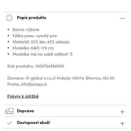
Popis produktu
Barva: růžová
Výška pasu: vysoký pas
Materiál: 55% len, 45% viskoza
Modelka měří: 179 cm
Modelka má na sobě velikost: S
Kód produktu: 1000724356000
Dovozce: O-global s.r.o.,U Hvězdy 1451/4, Břevnov, 162 00
Praha, info@orsay.cz
Pokyny k údržbě
Doprava
Dostupnost zboží