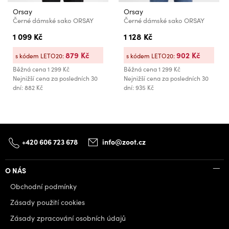
Orsay
Orsay
Černé dámské sako ORSAY
Černé dámské sako ORSAY
1 099 Kč
1 128 Kč
879 Kč
902 Kč
s kódem LETO20:
s kódem LETO20:
Běžná cena
1 299 Kč
Běžná cena
1 299 Kč
Nejnižší cena za posledních 30
Nejnižší cena za posledních 30
dní: 882 Kč
dní: 935 Kč
+420 606 723 678
info@zoot.cz
O NÁS
Obchodní podmínky
Zásady použití cookies
Zásady zpracování osobních údajů