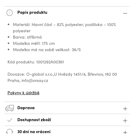
Popis produktu
Materiál: hlavní část - 82% polyester; podšívka - 100%
polyester
Barva: stříbrná
Modelka měří: 175 cm
Modelka má na sobě velikost: 36/S
Kód produktu: 1001292A00361
Dovozce: O-global s.r.o.,U Hvězdy 1451/4, Břevnov, 162 00
Praha, info@orsay.cz
Pokyny k údržbě
Doprava
Dostupnost zboží
30 dní na vrácení