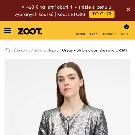
☀ –20 % na letní obutí ☀ - snižte si cenu u
TO CHCI
vybraných kousků | Kód: LETO20
0
Hledat
Přání
Přihlásit
Košík
Česko
...
Saka a blejzry
Orsay - Stříbrné dámské sako ORSAY