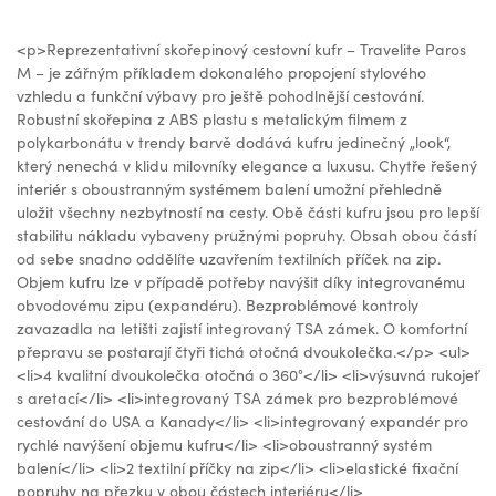
<p>Reprezentativní skořepinový cestovní kufr – Travelite Paros
M – je zářným příkladem dokonalého propojení stylového
vzhledu a funkční výbavy pro ještě pohodlnější cestování.
Robustní skořepina z ABS plastu s metalickým filmem z
polykarbonátu v trendy barvě dodává kufru jedinečný „look“,
který nenechá v klidu milovníky elegance a luxusu. Chytře řešený
interiér s oboustranným systémem balení umožní přehledně
uložit všechny nezbytností na cesty. Obě části kufru jsou pro lepší
stabilitu nákladu vybaveny pružnými popruhy. Obsah obou částí
od sebe snadno oddělíte uzavřením textilních příček na zip.
Objem kufru lze v případě potřeby navýšit díky integrovanému
obvodovému zipu (expandéru). Bezproblémové kontroly
zavazadla na letišti zajistí integrovaný TSA zámek. O komfortní
přepravu se postarají čtyři tichá otočná dvoukolečka.</p> <ul>
<li>4 kvalitní dvoukolečka otočná o 360°</li> <li>výsuvná rukojeť
s aretací</li> <li>integrovaný TSA zámek pro bezproblémové
cestování do USA a Kanady</li> <li>integrovaný expandér pro
rychlé navýšení objemu kufru</li> <li>oboustranný systém
balení</li> <li>2 textilní příčky na zip</li> <li>elastické fixační
popruhy na přezku v obou částech interiéru</li>