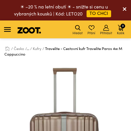
☀ –20 % na letní obutí ☀ - snižte si cenu u
TO CHCI
vybraných kousků | Kód: LETO20
0
Hledat
Přání
Přihlásit
Košík
Česko
...
Kufry
Travelite - Cestovní kufr Travelite Paros 4w M
Cappuccino