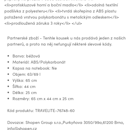
<li>protiskluzové horní a boční madlo</li> <li>odolná textilní
podšívka z polyesteru</li> <li>tvrdá skořepina z ABS plastu
potažená vrstvou polykarbonátu s metalickým odleskem</li>
<li>prodloužená záruka 3 roky</li> </ul>
Partnerské zboží - Tenhle kousek u nás prodává jeden z našich
partnerů, a proto na něj nefungují některé slevové kódy.
Barva: béžová
Materiál: ABS/Polykarbonát
Kapsa na notebook: Ne
Objem: 63/69 l
Výška: 65 cm
Šířka: 44 cm
Délka: 25 cm
Rozměry: 65 cm x 44 cm x 25 cm
Kód produktu: TRAVELITE-76748-60
Dovozce: Shopen Group s.r.o.,Purkyňova 3050/99a,61200 Brno,
info@shopen.cz