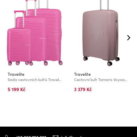
Travelite
Travelite
Sada cestovních kufrů Travelite Pacific S,M,L Pink
Cestovní kufr Tamaris Voyaage L Blush
5 199 Kč
3 379 Kč