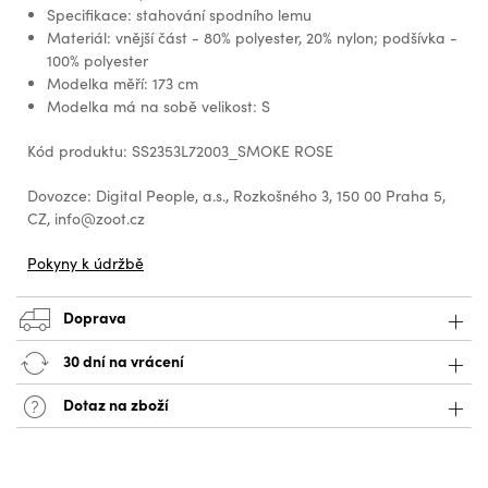
Specifikace: stahování spodního lemu
Materiál: vnější část - 80% polyester, 20% nylon; podšívka -
100% polyester
Modelka měří: 173 cm
Modelka má na sobě velikost: S
Kód produktu: SS2353L72003_SMOKE ROSE
Dovozce: Digital People, a.s., Rozkošného 3, 150 00 Praha 5,
CZ, info@zoot.cz
Pokyny k údržbě
Doprava
30 dní na vrácení
Dotaz na zboží