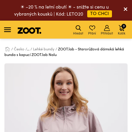
☀ –20 % na letní obutí ☀ - snižte si cenu u
TO CHCI
vybraných kousků | Kód: LETO20
0
Hledat
Přání
Přihlásit
Košík
Česko
...
Lehké bundy
ZOOT.lab - Starorůžová dámská lehká
bunda s kapucí ZOOT.lab Nalu