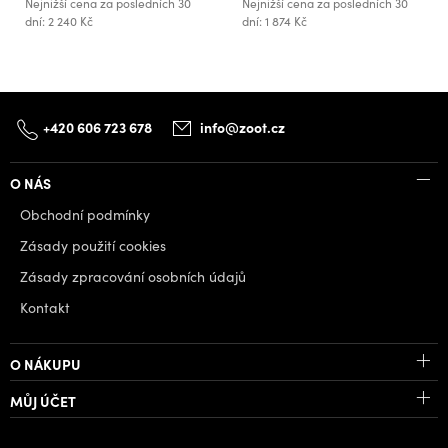
Nejnižší cena za posledních 30
Nejnižší cena za posledních 30
dní: 2 240 Kč
dní: 1 874 Kč
+420 606 723 678
info@zoot.cz
O NÁS
Obchodní podmínky
Zásady použití cookies
Zásady zpracování osobních údajů
Kontakt
O NÁKUPU
MŮJ ÚČET