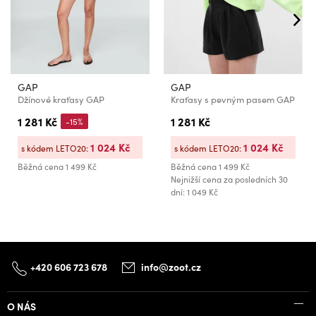
GAP
GAP
Džínové kraťasy GAP
Kraťasy s pevným pasem GAP
1 281 Kč
1 281 Kč
-15%
1 024 Kč
1 024 Kč
s kódem LETO20:
s kódem LETO20:
Běžná cena
1 499 Kč
Běžná cena
1 499 Kč
Nejnižší cena za posledních 30
dní: 1 049 Kč
+420 606 723 678
info@zoot.cz
O NÁS