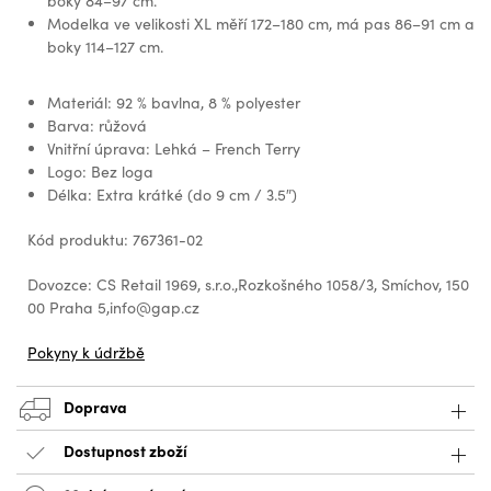
boky 84–97 cm.
Modelka ve velikosti XL měří 172–180 cm, má pas 86–91 cm a
boky 114–127 cm.
Materiál: 92 % bavlna, 8 % polyester
Barva: růžová
Vnitřní úprava: Lehká – French Terry
Logo: Bez loga
Délka: Extra krátké (do 9 cm / 3.5″)
Kód produktu: 767361-02
Dovozce: CS Retail 1969, s.r.o.,Rozkošného 1058/3, Smíchov, 150
00 Praha 5,info@gap.cz
Pokyny k údržbě
Doprava
Dostupnost zboží