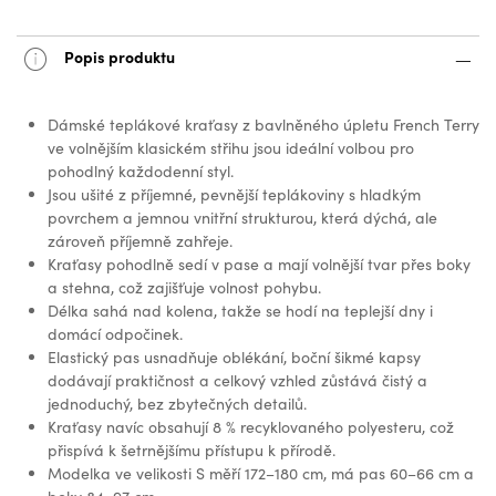
Popis produktu
Dámské teplákové kraťasy z bavlněného úpletu French Terry
ve volnějším klasickém střihu jsou ideální volbou pro
pohodlný každodenní styl.
Jsou ušité z příjemné, pevnější teplákoviny s hladkým
povrchem a jemnou vnitřní strukturou, která dýchá, ale
zároveň příjemně zahřeje.
Kraťasy pohodlně sedí v pase a mají volnější tvar přes boky
a stehna, což zajišťuje volnost pohybu.
Délka sahá nad kolena, takže se hodí na teplejší dny i
domácí odpočinek.
Elastický pas usnadňuje oblékání, boční šikmé kapsy
dodávají praktičnost a celkový vzhled zůstává čistý a
jednoduchý, bez zbytečných detailů.
Kraťasy navíc obsahují 8 % recyklovaného polyesteru, což
přispívá k šetrnějšímu přístupu k přírodě.
Modelka ve velikosti S měří 172–180 cm, má pas 60–66 cm a