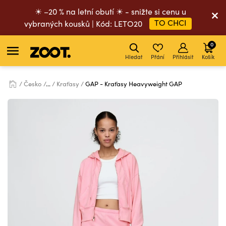
☀ –20 % na letní obutí ☀ - snižte si cenu u
TO CHCI
vybraných kousků | Kód: LETO20
0
Hledat
Přání
Přihlásit
Košík
Česko
...
Kraťasy
GAP - Kraťasy Heavyweight GAP