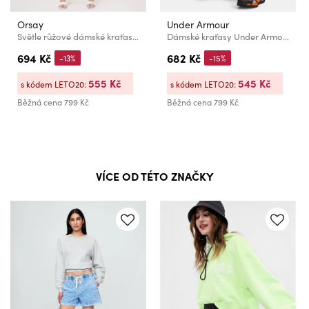
Orsay
Under Armour
Světle růžové dámské kraťasy ORSAY
Dámské kraťasy Under Armour HeatGear Shorty
694 Kč
682 Kč
-13%
-15%
555 Kč
545 Kč
s kódem LETO20:
s kódem LETO20:
Běžná cena
799 Kč
Běžná cena
799 Kč
VÍCE OD TÉTO ZNAČKY