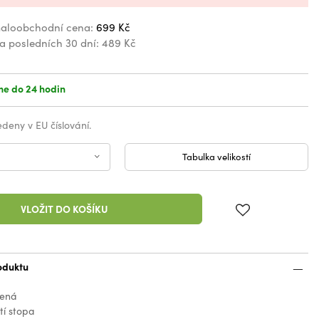
aloobchodní cena:
699 Kč
za posledních 30 dní:
489 Kč
e do 24 hodin
vedeny v EU číslování.
Tabulka velikostí
VLOŽIT DO KOŠÍKU
oduktu
vená
tí stopa