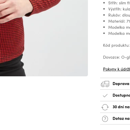
Střih: slim fi
Výstřih: kul
Rukáv: dlo
Materiál: 7
Modelka mě
Modelka má
Kód produktu:
Dovozce: O-glo
Pokyny k údrž
Doprava
Dostupno
30 dní na
Dotaz na