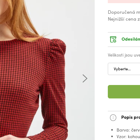
Doporučená m
Nejnižší cena 
Odesílám
Velikosti jsou u
Vyberte...
Popis pr
Barva: čer
Vzor: kohou