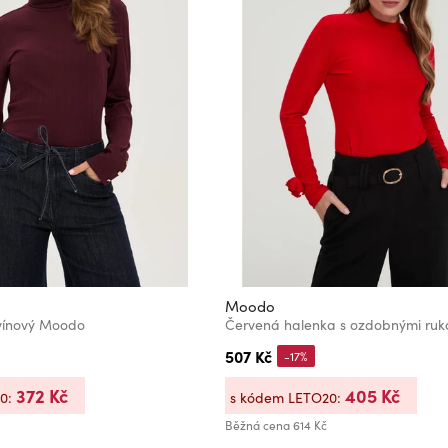
Moodo
 vínový Moodo
Červená halenka s ozdobnými ru
507 Kč
-17%
372 Kč
405 Kč
20:
s kódem LETO20:
Běžná cena
614 Kč