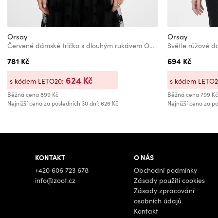
Orsay
Orsay
Červené dámské tričko s dlouhým rukávem ORSAY
781 Kč
694 Kč
624 Kč
s kódem LETO20:
s kódem LETO
Běžná cena
899 Kč
Běžná cena
799 Kč
Nejnižší cena za posledních 30 dní: 626 Kč
Nejnižší cena za po
KONTAKT
O NÁS
+420 606 723 678
Obchodní podmínky
info@zoot.cz
Zásady použití cookies
Zásady zpracování
osobních údajů
Kontakt