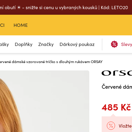
ní obutí ☀ - snižte si cenu u vybraných kousků | Kód: LETO20
CI
HOME
ašky
Doplňky
Značky
Dárkový poukaz
Slev
ervené dámské vzorované tričko s dlouhým rukávem ORSAY
Červené dám
485 Kč
Vložte