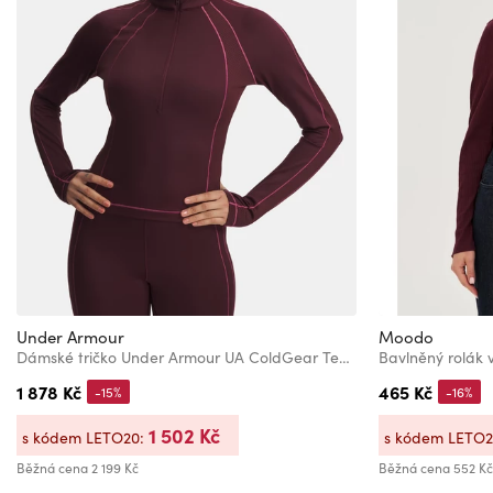
Under Armour
Moodo
Dámské tričko Under Armour UA ColdGear Textured 1/2 Zip-RED
Bavlněný rolák
1 878 Kč
465 Kč
-15%
-16%
1 502 Kč
s kódem LETO20:
s kódem LETO
Běžná cena
2 199 Kč
Běžná cena
552 Kč