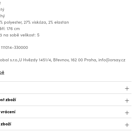
t
atý
uhý
1% polyester, 27% viskóza, 2% elastan
ří: 176 cm
 na sobě velikost: S
 111014-330000
bal s.r.o.,U Hvězdy 1451/4, Břevnov, 162 00 Praha, info@orsay.cz
bě
st zboží
 vrácení
 zboží