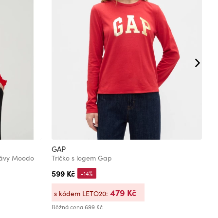
GAP
U
kávy Moodo
Tričko s logem Gap
599 Kč
1
-14%
479 Kč
s kódem LETO20:
s
Běžná cena
699 Kč
Bě