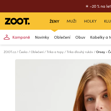
☀ –20 % na let
ŽENY
MUŽI
HOLKY
KLU
Kampaně
Novinky
Oblečení
Obuv
Kabelky a t
ZOOT.cz
Česko
Oblečení
Trika a topy
Trika dlouhý rukáv
Orsay - Č