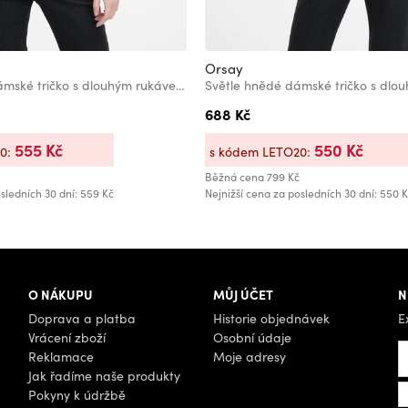
Orsay
Světle růžové dámské tričko s dlouhým rukávem ORSAY
688 Kč
555 Kč
550 Kč
20:
s kódem LETO20:
Běžná cena
799 Kč
sledních 30 dní: 559 Kč
Nejnižší cena za posledních 30 dní: 550 
O NÁKUPU
MŮJ ÚČET
N
Doprava a platba
Historie objednávek
E
Vrácení zboží
Osobní údaje
Reklamace
Moje adresy
Jak řadíme naše produkty
Pokyny k údržbě