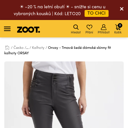
☀ –20 % na letní obutí ☀ - snižte si cenu u
TO CHCI
vybraných kousků | Kód: LETO20
0
Hledat
Přání
Přihlásit
Košík
Česko
...
Kalhoty
Orsay - Tmavě šedé dámské skinny fit
kalhoty ORSAY