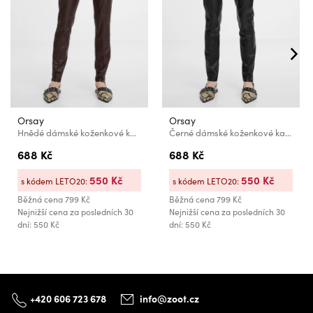
Orsay
Orsay
Hnědé dámské koženkové kalhoty ORSAY
Černé dámské koženkové kalhoty ORSAY
688 Kč
688 Kč
550 Kč
550 Kč
s kódem LETO20:
s kódem LETO20:
Běžná cena
799 Kč
Běžná cena
799 Kč
Nejnižší cena za posledních 30
Nejnižší cena za posledních 30
dní: 550 Kč
dní: 550 Kč
+420 606 723 678
info@zoot.cz