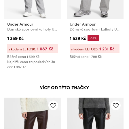
Under Armour
Under Armour
Dámské sportovní kalhoty Under Armour UA Rival Flc Straight Pant
Dámské sportovní kalhoty Under Armour Sport Terry Trend Pant
1 359 Kč
1 539 Kč
-14%
1 087 Kč
1 231 Kč
s kódem LETO20:
s kódem LETO20:
Běžná cena
1 599 Kč
Běžná cena
1 799 Kč
Nejnižší cena za posledních 30
dní: 1 087 Kč
VÍCE OD TÉTO ZNAČKY