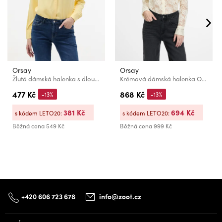
Orsay
Orsay
Žlutá dámská halenka s dlouhým rukávem ORSAY
Krémová dámská halenka ORSAY
477 Kč
868 Kč
-13%
-13%
381 Kč
694 Kč
s kódem LETO20:
s kódem LETO20:
Běžná cena
549 Kč
Běžná cena
999 Kč
+420 606 723 678
info@zoot.cz