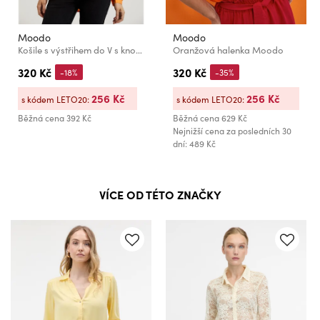
Moodo
Moodo
Košile s výstřihem do V s knoflíky oranžová Moodo
Oranžová halenka Moodo
320 Kč
320 Kč
-18%
-35%
256 Kč
256 Kč
s kódem LETO20:
s kódem LETO20:
Běžná cena
392 Kč
Běžná cena
629 Kč
Nejnižší cena za posledních 30
dní: 489 Kč
VÍCE OD TÉTO ZNAČKY