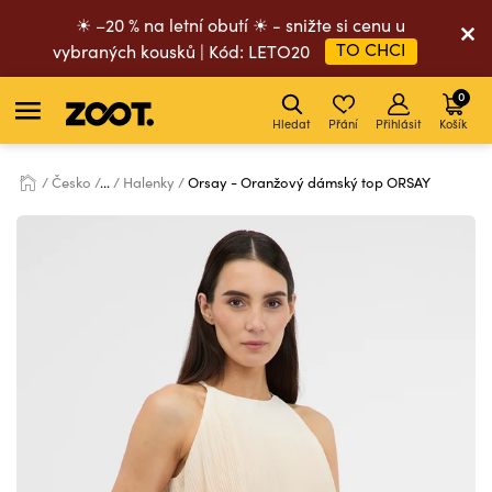
☀ –20 % na letní obutí ☀ - snižte si cenu u
TO CHCI
vybraných kousků | Kód: LETO20
0
Hledat
Přání
Přihlásit
Košík
Česko
...
Halenky
Orsay - Oranžový dámský top ORSAY