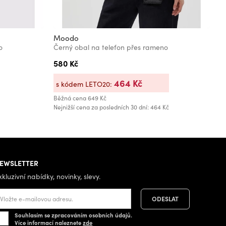
Moodo
M
o
Černý obal na telefon přes rameno
S
580 Kč
1
464 Kč
s kódem LETO20:
s
Běžná cena
649 Kč
Bě
Nejnižší cena za posledních 30 dní: 464 Kč
EWSLETTER
xkluzivní nabídky, novinky, slevy.
Souhlasím se zpracováním osobních údajů.
Více informací naleznete
zde