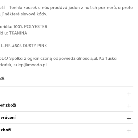
oží - Tenhle kousek u nás prodává jeden z našich partnerů, a proto
jí některé slevové kódy.
teriálu: 100% POLYESTER
iálu: TKANINA
: L-FR-4603 DUSTY PINK
O Spółka z ograniczoną odpowiedzialnością,ul. Kartuska
Gdańsk, sklep@moodo.pl
bě
st zboží
 vrácení
 zboží