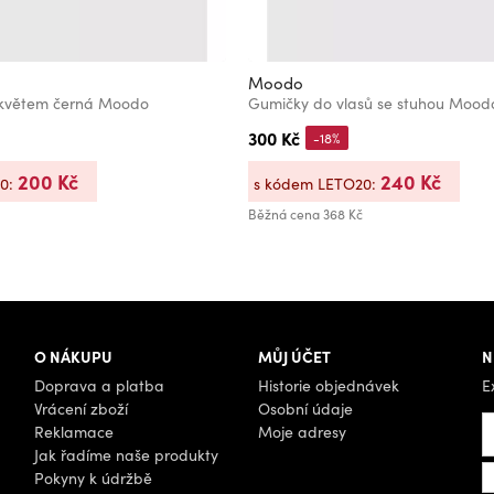
Moodo
m květem černá Moodo
Gumičky do vlasů se stuhou Mood
300 Kč
-18%
200 Kč
240 Kč
20:
s kódem LETO20:
Běžná cena
368 Kč
O NÁKUPU
MŮJ ÚČET
N
Doprava a platba
Historie objednávek
E
Vrácení zboží
Osobní údaje
Reklamace
Moje adresy
Jak řadíme naše produkty
Pokyny k údržbě