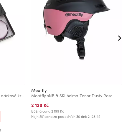
Meatfly
M
Růžová dámská maska na spaní v dárkové krabičce ORSAY
Meatfly sNB & SKI helma Zenor Dusty Rose
M
2 128 Kč
1
Běžná cena
2 199 Kč
Bě
Nejnižší cena za posledních 30 dní: 2 128 Kč
Ne
č