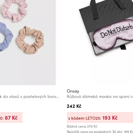
Orsay
Sada tří gumiček do vlasů v pastelových barvách Moodo
242 Kč
87 Kč
193 Kč
20:
s kódem LETO20:
Běžná cena
279 Kč
Nejnižší cena za posledních 30 dní: 199 K