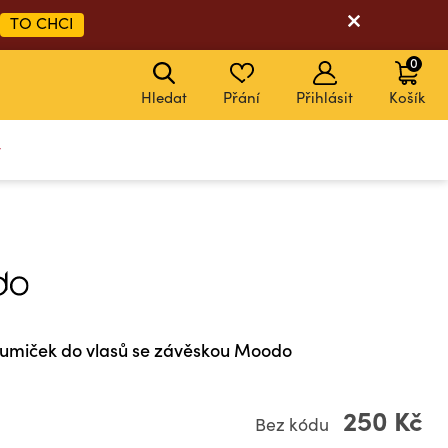
TO CHCI
0
Hledat
Přání
Přihlásit
Košík
y
umiček do vlasů se závěskou Moodo
250 Kč
Bez kódu