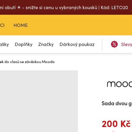
ní obutí ☀ - snižte si cenu u vybraných kousků | Kód: LETO20
CI
HOME
ašky
Doplňky
Značky
Dárkový poukaz
Slev
k do vlasů se závěskou Moodo
Sada dvou g
200 Kč