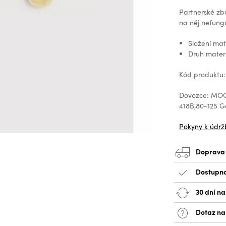
Partnerské zb
na něj nefungu
Složení ma
Druh mater
Kód produktu
Dovozce: MOOD
418B,80-125 
Pokyny k údrž
Doprava
Dostupno
30 dní na
Dotaz na