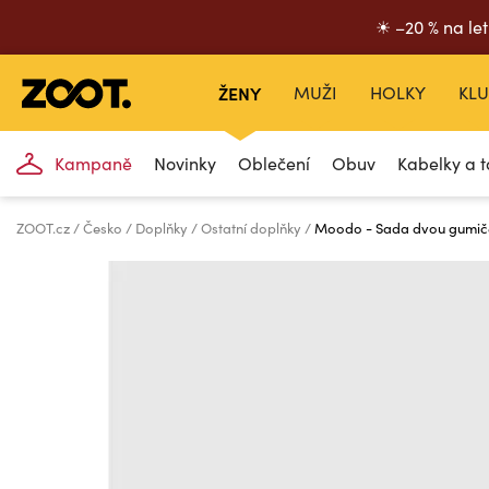
☀ –20 % na let
ŽENY
MUŽI
HOLKY
KLU
Kampaně
Novinky
Oblečení
Obuv
Kabelky a t
ZOOT.cz
Česko
Doplňky
Ostatní doplňky
Moodo - Sada dvou gumiče