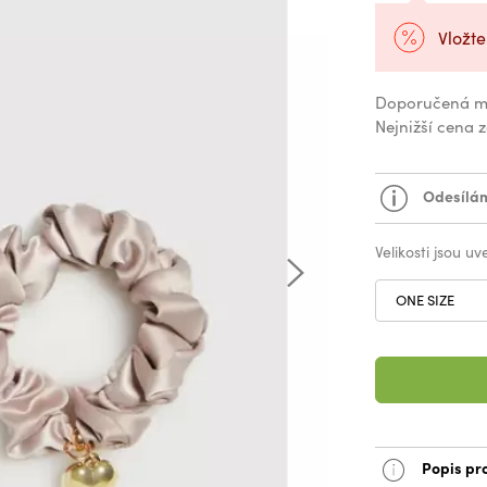
Vložte
Doporučená m
Nejnižší cena 
Odesílám
Velikosti jsou u
ONE SIZE
Popis pr