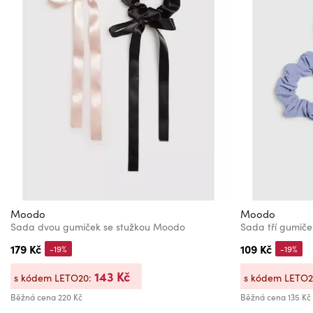
Moodo
Moodo
Sada dvou gumiček se stužkou Moodo
179 Kč
109 Kč
-19%
-19%
143 Kč
s kódem LETO20:
s kódem LETO
Běžná cena
220 Kč
Běžná cena
135 Kč