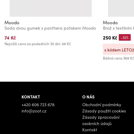
Moodo
Moodo
Sada dvou gumek s panthera potiskem Moodo
Brož s textilní
74 Kč
250 Kč
-32%
Nejnižší cena za posledních 30 dní: 66 Kč
s kódem LETO
Běžná cena
368 Kč
KONTAKT
O NÁS
+420 606 723 678
Obchodní podmínky
info@zoot.cz
Zásady použití cookies
Zásady zpracování
osobních údajů
Kontakt