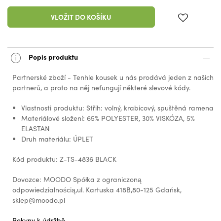
VLOŽIT DO KOŠÍKU
Popis produktu
Partnerské zboží - Tenhle kousek u nás prodává jeden z našich
partnerů, a proto na něj nefungují některé slevové kódy.
Vlastnosti produktu: Střih: volný, krabicový, spuštěná ramena
Materiálové složení: 65% POLYESTER, 30% VISKÓZA, 5%
ELASTAN
Druh materiálu: ÚPLET
Kód produktu: Z-TS-4836 BLACK
Dovozce: MOODO Spółka z ograniczoną
odpowiedzialnością,ul. Kartuska 418B,80-125 Gdańsk,
sklep@moodo.pl
Pokyny k údržbě