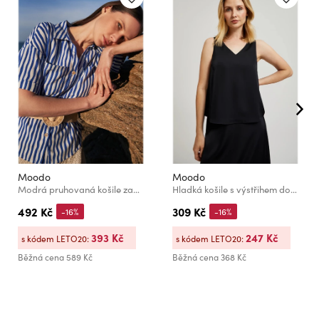
Moodo
Moodo
Modrá pruhovaná košile zapínaná na knoflíky s kapsami Moodo
Hladká košile s výstřihem do véčka černá Moodo
492 Kč
309 Kč
-16%
-16%
393 Kč
247 Kč
s kódem LETO20:
s kódem LETO20:
Běžná cena
589 Kč
Běžná cena
368 Kč