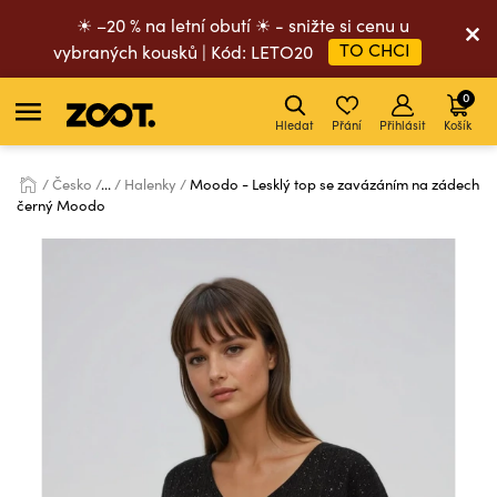
☀ –20 % na letní obutí ☀ - snižte si cenu u
TO CHCI
vybraných kousků | Kód: LETO20
0
Hledat
Přání
Přihlásit
Košík
Česko
...
Halenky
Moodo - Lesklý top se zavázáním na zádech
černý Moodo