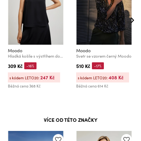
Moodo
Moodo
Hladká košile s výstřihem do véčka černá Moodo
Svetr se vzorem černý Moodo
309 Kč
510 Kč
-16%
-17%
247 Kč
408 Kč
s kódem LETO20:
s kódem LETO20:
Běžná cena
368 Kč
Běžná cena
614 Kč
VÍCE OD TÉTO ZNAČKY