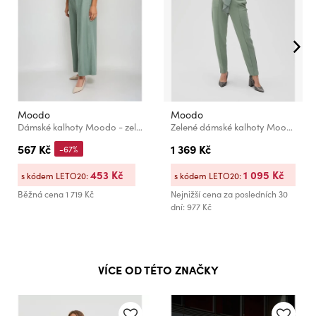
Moodo
Moodo
Dámské kalhoty Moodo - zelené
Zelené dámské kalhoty Moodo
567 Kč
1 369 Kč
-67%
453 Kč
1 095 Kč
s kódem LETO20:
s kódem LETO20:
Běžná cena
1 719 Kč
Nejnižší cena za posledních 30
dní: 977 Kč
VÍCE OD TÉTO ZNAČKY