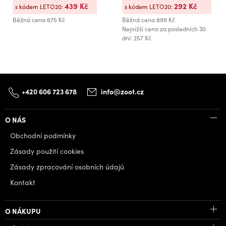
439 Kč
292 Kč
s kódem LETO20:
s kódem LETO20:
Běžná cena
675 Kč
Běžná cena
899 Kč
Nejnižší cena za posledních 30
dní: 257 Kč
+420 606 723 678
info@zoot.cz
O NÁS
Obchodní podmínky
Zásady použití cookies
Zásady zpracování osobních údajů
Kontakt
O NÁKUPU