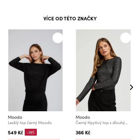
VÍCE OD TÉTO ZNAČKY
Moodo
Moodo
Lesklý top černý Moodo
Černý třpytivý top s dlouhým rukávem
549 Kč
366 Kč
-19%