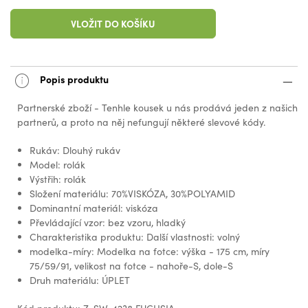
VLOŽIT DO KOŠÍKU
Popis produktu
Partnerské zboží - Tenhle kousek u nás prodává jeden z našich
partnerů, a proto na něj nefungují některé slevové kódy.
Rukáv: Dlouhý rukáv
Model: rolák
Výstřih: rolák
Složení materiálu: 70%VISKÓZA, 30%POLYAMID
Dominantní materiál: viskóza
Převládající vzor: bez vzoru, hladký
Charakteristika produktu: Další vlastnosti: volný
modelka-míry: Modelka na fotce: výška - 175 cm, míry
75/59/91, velikost na fotce - nahoře-S, dole-S
Druh materiálu: ÚPLET