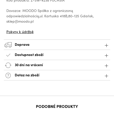
Kód produktu: Z-SW-4238 FUCHSIA
Dovozce: MOODO Spółka z ograniczoną
odpowiedzialnością,ul. Kartuska 418B,80-125 Gdańsk,
sklep@moodo.pl
Pokyny k údržbě
Doprava
Dostupnost zboží
30 dní na vrácení
Dotaz na zboží
PODOBNÉ PRODUKTY