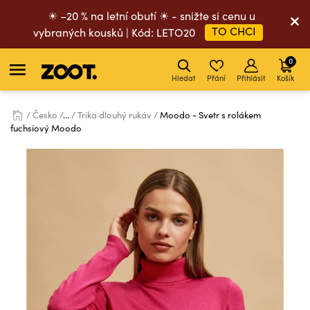
☀ –20 % na letní obutí ☀ - snižte si cenu u
TO CHCI
vybraných kousků | Kód: LETO20
0
Hledat
Přání
Přihlásit
Košík
Česko
...
Trika dlouhý rukáv
Moodo - Svetr s rolákem
fuchsiový Moodo