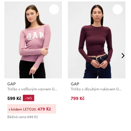
GAP
GAP
Tričko s vaflovým vzorem GAP
Tričko s dlouhým rukávem Gap
599 Kč
799 Kč
-14%
479 Kč
s kódem LETO20:
Běžná cena
699 Kč