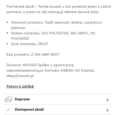
Partnerské zboží - Tenhle kousek u nás prodává jeden z našich
partnerů, a proto na něj nefungují některé slevové kódy.
Vlastnosti produktu: Další vlastnosti: žádné, copánkový
pletenec
Složení materiálu: 50% POLYESTER, 38% AKRYL, 12%
POLYAMID
Druh materiálu: ÚPLET
Kód produktu: Z-SW-4881 NAVY
Dovozce: MOODO Spółka z ograniczoną
odpowiedzialnością,ul. Kartuska 418B,80-125 Gdańsk,
sklep@moodo.pl
Pokyny k údržbě
Doprava
Dostupnost zboží