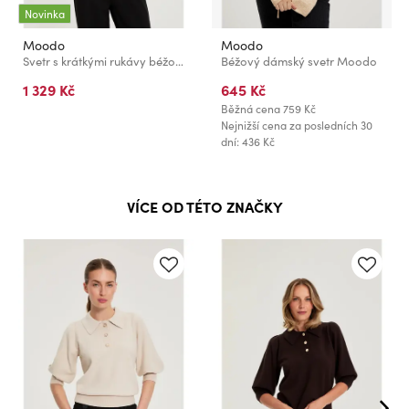
Novinka
Moodo
Moodo
Svetr s krátkými rukávy béžový Moodo
Béžový dámský svetr Moodo
1 329 Kč
645 Kč
Běžná cena
759 Kč
Nejnižší cena za posledních 30
dní: 436 Kč
VÍCE OD TÉTO ZNAČKY