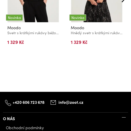
Novinka
Novinka
Moodo
Moodo
Svetr s krátkými rukávy béžový Moodo
Hnědý svetr s krátkými rukávy Moodo
1 329 Kč
1 329 Kč
+420 606 723 678
info@zoot.cz
O NÁS
Obchodní podmínky