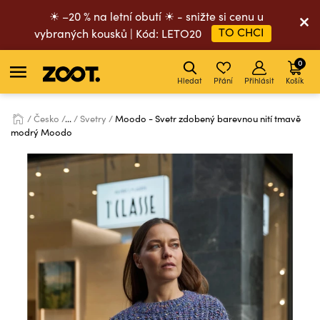
☀ –20 % na letní obutí ☀ - snižte si cenu u
TO CHCI
vybraných kousků | Kód: LETO20
0
Hledat
Přání
Přihlásit
Košík
Česko
...
Svetry
Moodo - Svetr zdobený barevnou nití tmavě
modrý Moodo