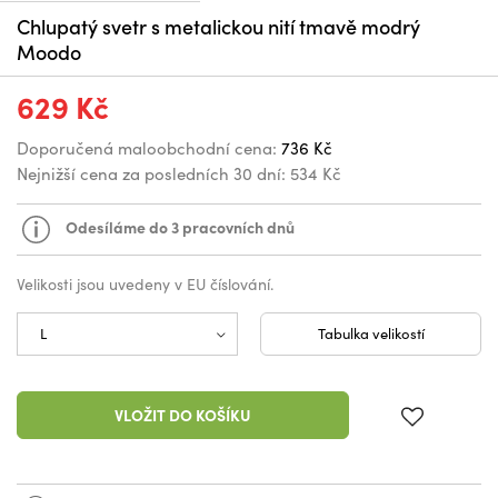
Chlupatý svetr s metalickou nití tmavě modrý
Moodo
629 Kč
Doporučená maloobchodní cena:
736 Kč
Nejnižší cena za posledních 30 dní:
534 Kč
Odesíláme do 3 pracovních dnů
Velikosti jsou uvedeny v EU číslování.
Tabulka velikostí
VLOŽIT DO KOŠÍKU