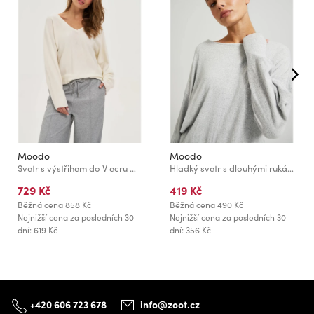
Moodo
Moodo
Svetr s výstřihem do V ecru Moodo
Hladký svetr s dlouhými rukávy šedý Moodo
729 Kč
419 Kč
Běžná cena
858 Kč
Běžná cena
490 Kč
Nejnižší cena za posledních 30
Nejnižší cena za posledních 30
dní: 619 Kč
dní: 356 Kč
+420 606 723 678
info@zoot.cz