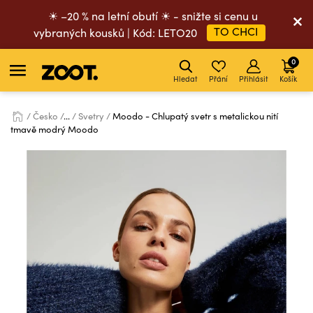
☀ –20 % na letní obutí ☀ - snižte si cenu u
TO CHCI
vybraných kousků | Kód: LETO20
0
Hledat
Přání
Přihlásit
Košík
Česko
...
Svetry
Moodo - Chlupatý svetr s metalickou nití
tmavě modrý Moodo