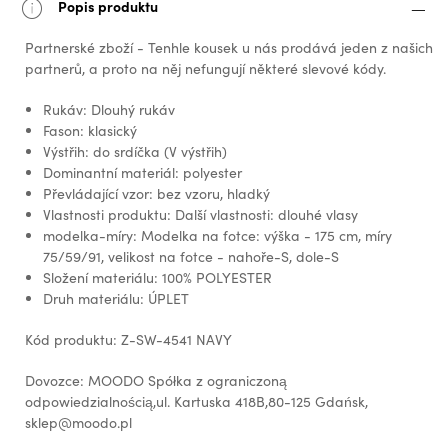
Popis produktu
Partnerské zboží - Tenhle kousek u nás prodává jeden z našich
partnerů, a proto na něj nefungují některé slevové kódy.
Rukáv: Dlouhý rukáv
Fason: klasický
Výstřih: do srdíčka (V výstřih)
Dominantní materiál: polyester
Převládající vzor: bez vzoru, hladký
Vlastnosti produktu: Další vlastnosti: dlouhé vlasy
modelka-míry: Modelka na fotce: výška - 175 cm, míry
75/59/91, velikost na fotce - nahoře-S, dole-S
Složení materiálu: 100% POLYESTER
Druh materiálu: ÚPLET
Kód produktu: Z-SW-4541 NAVY
Dovozce: MOODO Spółka z ograniczoną
odpowiedzialnością,ul. Kartuska 418B,80-125 Gdańsk,
sklep@moodo.pl