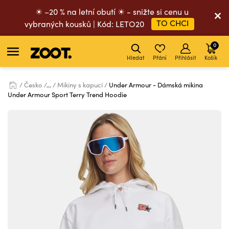
☀ –20 % na letní obutí ☀ - snižte si cenu u
TO CHCI
vybraných kousků | Kód: LETO20
0
Hledat
Přání
Přihlásit
Košík
Česko
...
Mikiny s kapucí
Under Armour - Dámská mikina
Under Armour Sport Terry Trend Hoodie