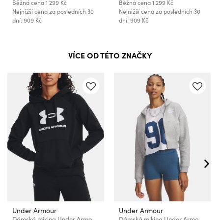
Běžná cena
1 299 Kč
Běžná cena
1 299 Kč
Nejnižší cena za posledních 30
Nejnižší cena za posledních 30
dní: 909 Kč
dní: 909 Kč
VÍCE OD TÉTO ZNAČKY
Under Armour
Under Armour
Dámská mikina Under Armour UA Rival Fleece Big Logo Hdy
Dámská mikina Under Armour UA Icon Fleece Nov FZ