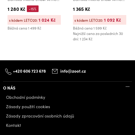
1 280 Kč
1 365 Kč
-15%
1 024 Kč
1 092 Kč
s kódem LETO20:
s kódem LETO20:
Běžná cena
1 499 Kč
Běžná cena
1 599 Kč
Nejnižší cena za posledních 30
dní: 1 234 Kč
+420 606 723 678
info@zoot.cz
O NÁS
Obchodní podmínky
Zásady použití cookies
Zásady zpracování osobních údajů
Kontakt