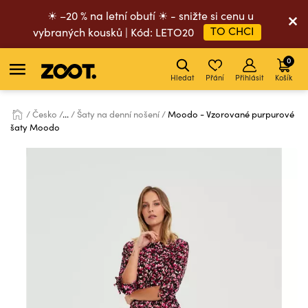
☀ –20 % na letní obutí ☀ - snižte si cenu u
TO CHCI
vybraných kousků | Kód: LETO20
0
Hledat
Přání
Přihlásit
Košík
Česko
...
Šaty na denní nošení
Moodo - Vzorované purpurové
šaty Moodo