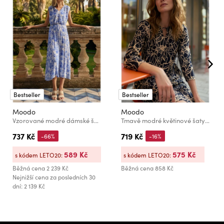
Bestseller
Bestseller
Moodo
Moodo
Vzorované modré dámské šaty Moodo
Tmavě modré květinové šaty Moodo
737 Kč
719 Kč
-66%
-16%
589 Kč
575 Kč
s kódem LETO20:
s kódem LETO20:
Běžná cena
2 239 Kč
Běžná cena
858 Kč
Nejnižší cena za posledních 30
dní: 2 139 Kč