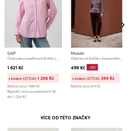
GAP
Moodo
Oversize popelínová košile s logem Big Shirt GAP
Viskózová košile s leopardím vzorem růžová Moodo
1 621 Kč
499 Kč
-19%
1 296 Kč
399 Kč
s kódem LETO20:
s kódem LETO20:
Běžná cena
1 899 Kč
Běžná cena
614 Kč
Nejnižší cena za posledních 30
dní: 1 329 Kč
VÍCE OD TÉTO ZNAČKY