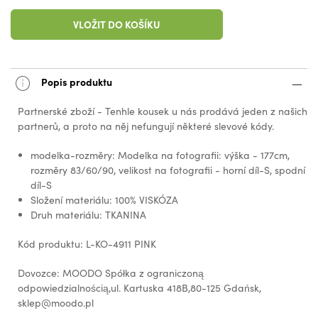
VLOŽIT DO KOŠÍKU
Popis produktu
Partnerské zboží - Tenhle kousek u nás prodává jeden z našich
partnerů, a proto na něj nefungují některé slevové kódy.
modelka-rozměry: Modelka na fotografii: výška - 177cm,
rozměry 83/60/90, velikost na fotografii - horní díl-S, spodní
díl-S
Složení materiálu: 100% VISKÓZA
Druh materiálu: TKANINA
Kód produktu: L-KO-4911 PINK
Dovozce: MOODO Spółka z ograniczoną
odpowiedzialnością,ul. Kartuska 418B,80-125 Gdańsk,
sklep@moodo.pl