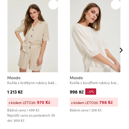
Moodo
Moodo
Košile s krátkými rukávy béžová Moodo
Košile s bouffant rukávy krémová Moodo
1 213 Kč
998 Kč
-17%
970 Kč
798 Kč
s kódem LETO20:
s kódem LETO20:
Běžná cena
1 499 Kč
Běžná cena
1 206 Kč
Nejnižší cena za posledních 30
dní: 959 Kč