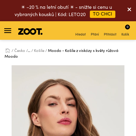
☀ –20 % na letní obutí ☀ - snižte si cenu u
TO CHCI
vybraných kousků | Kód: LETO20
0
Hledat
Přání
Přihlásit
Košík
Česko
...
Košile
Moodo - Košile z viskózy s květy růžová
Moodo